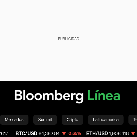
PUBLICIDAD
Mercados
Summit
Cripto
Latinoamérica
T
C/USD
64,362.84
ETH/USD
1,906.418
V
-0.65%
-0.49%
Green
Economía
Estilo de vida
Mundo
Videos