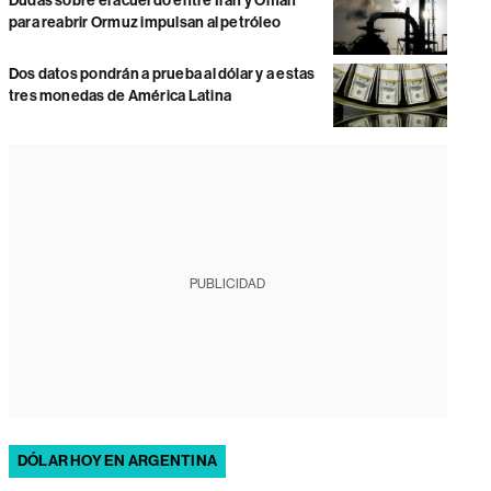
Dudas sobre el acuerdo entre Irán y Omán
para reabrir Ormuz impulsan al petróleo
Dos datos pondrán a prueba al dólar y a estas
tres monedas de América Latina
PUBLICIDAD
DÓLAR HOY EN ARGENTINA