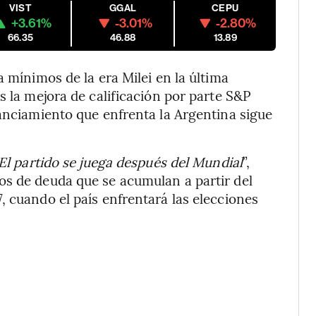
VIST
GGAL
CEPU
+3.61%
-3.01%
-2.80%
66.35
46.88
13.89
a mínimos de la era Milei en la última
s la mejora de calificación por parte S&P
nanciamiento que enfrenta la Argentina sigue
El partido se juega después del Mundial
”,
os de deuda que se acumulan a partir del
, cuando el país enfrentará las elecciones