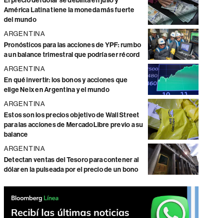
El precio del dólar se debilita en julio y
América Latina tiene la moneda más fuerte
del mundo
ARGENTINA
Pronósticos para las acciones de YPF: rumbo
a un balance trimestral que podría ser récord
ARGENTINA
En qué invertir: los bonos y acciones que
elige Neix en Argentina y el mundo
ARGENTINA
Estos son los precios objetivo de Wall Street
para las acciones de MercadoLibre previo a su
balance
ARGENTINA
Detectan ventas del Tesoro para contener al
dólar en la pulseada por el precio de un bono