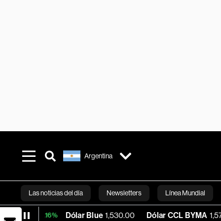
Argentina
Las noticias del día
Newsletters
Línea Mundial
Dólar Blue
1,530.00
Dólar CCL BYMA
1,576.17
BT
+0.16%
Bloomberg 