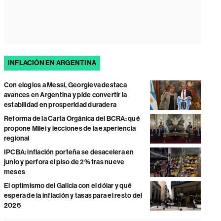
INFLACIÓN EN ARGENTINA
Con elogios a Messi, Georgieva destaca
avances en Argentina y pide convertir la
estabilidad en prosperidad duradera
Reforma de la Carta Orgánica del BCRA: qué
propone Milei y lecciones de la experiencia
regional
IPCBA: inflación porteña se desacelera en
junio y perfora el piso de 2% tras nueve
meses
El optimismo del Galicia con el dólar y qué
espera de la inflación y tasas para el resto del
2026