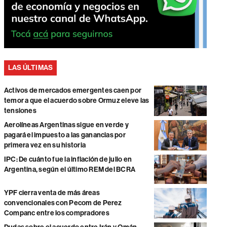
LAS ÚLTIMAS
Activos de mercados emergentes caen por
temor a que el acuerdo sobre Ormuz eleve las
tensiones
Aerolíneas Argentinas sigue en verde y
pagará el impuesto a las ganancias por
primera vez en su historia
IPC: De cuánto fue la inflación de julio en
Argentina, según el último REM del BCRA
YPF cierra venta de más áreas
convencionales con Pecom de Perez
Companc entre los compradores