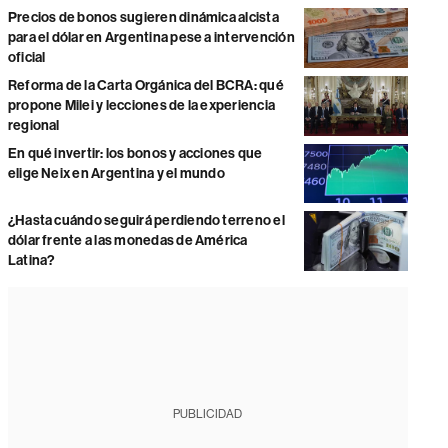
Precios de bonos sugieren dinámica alcista
para el dólar en Argentina pese a intervención
oficial
Reforma de la Carta Orgánica del BCRA: qué
propone Milei y lecciones de la experiencia
regional
En qué invertir: los bonos y acciones que
elige Neix en Argentina y el mundo
¿Hasta cuándo seguirá perdiendo terreno el
dólar frente a las monedas de América
Latina?
PUBLICIDAD