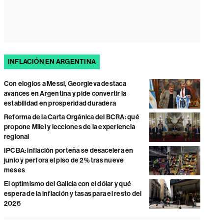
INFLACIÓN EN ARGENTINA
Con elogios a Messi, Georgieva destaca
avances en Argentina y pide convertir la
estabilidad en prosperidad duradera
Reforma de la Carta Orgánica del BCRA: qué
propone Milei y lecciones de la experiencia
regional
IPCBA: inflación porteña se desacelera en
junio y perfora el piso de 2% tras nueve
meses
El optimismo del Galicia con el dólar y qué
espera de la inflación y tasas para el resto del
2026