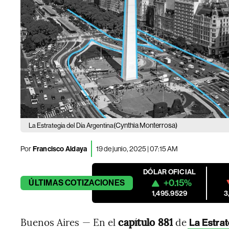
(Cynthia Monterrosa)
La Estrategia del Día Argentina
Por
Francisco Aldaya
19 de junio, 2025 | 07:15 AM
DÓLAR OFICIAL
+0.15%
ÚLTIMAS
COTIZACIONES
1,495.9529
3
Buenos Aires — En el
capítulo 881
de
La Estrat