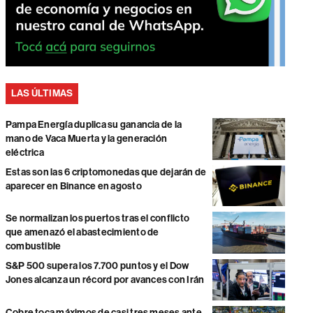
LAS ÚLTIMAS
Pampa Energía duplica su ganancia de la
mano de Vaca Muerta y la generación
eléctrica
Estas son las 6 criptomonedas que dejarán de
aparecer en Binance en agosto
Se normalizan los puertos tras el conflicto
que amenazó el abastecimiento de
combustible
S&P 500 supera los 7.700 puntos y el Dow
Jones alcanza un récord por avances con Irán
Cobre toca máximos de casi tres meses ante