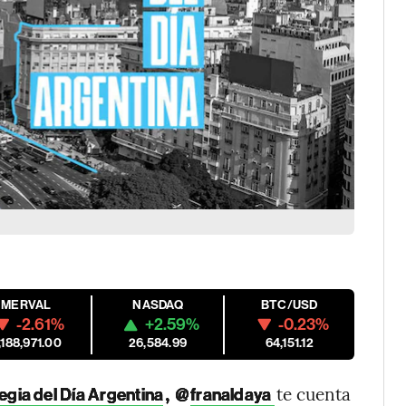
MERVAL
NASDAQ
BTC/USD
-2.61%
+2.59%
-0.23%
,188,971.00
26,584.99
64,151.12
, @
te cuenta
egia del Día Argentina
franaldaya