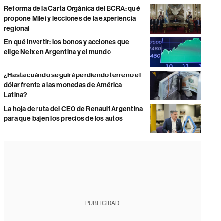
Reforma de la Carta Orgánica del BCRA: qué
propone Milei y lecciones de la experiencia
regional
En qué invertir: los bonos y acciones que
elige Neix en Argentina y el mundo
¿Hasta cuándo seguirá perdiendo terreno el
dólar frente a las monedas de América
Latina?
La hoja de ruta del CEO de Renault Argentina
para que bajen los precios de los autos
PUBLICIDAD