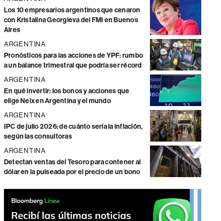
Los 10 empresarios argentinos que cenaron
con Kristalina Georgieva del FMI en Buenos
Aires
ARGENTINA
Pronósticos para las acciones de YPF: rumbo
a un balance trimestral que podría ser récord
ARGENTINA
En qué invertir: los bonos y acciones que
elige Neix en Argentina y el mundo
ARGENTINA
IPC de julio 2026: de cuánto sería la inflación,
según las consultoras
ARGENTINA
Detectan ventas del Tesoro para contener al
dólar en la pulseada por el precio de un bono