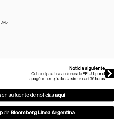
IDAD
Noticia siguiente
Cuba culpa a las sanciones de EE.UU. por el
apagón que dejó a la isla sin luz casi 36 horas
a
aquí
en su fuente de noticias
p
Bloomberg Línea Argentina
de