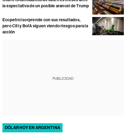
la expectativa de un posible arancel de Trump
Ecopetrol sorprende con sus resultados,
pero Citi y BofA siguen viendo riesgos para la
acción
PUBLICIDAD
DÓLAR HOY EN ARGENTINA