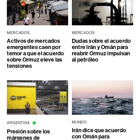
MERCADOS
MERCADOS
Activos de mercados
Dudas sobre el acuerdo
emergentes caen por
entre Irán y Omán para
temor a que el acuerdo
reabrir Ormuz impulsan
sobre Ormuz eleve las
al petróleo
tensiones
MUNDO
ARGENTINA
Irán dice que acuerdo
Presión sobre los
con Omán para
márgenes de