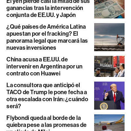
El yen pierde casi la mitad de sus
ganancias tras la intervención
conjunta de EE.UU. y Japón
¿Qué países de América Latina
apuestan por el fracking? El
panorama legal que marcará las
nuevas inversiones
China acusa a EE.UU. de
intervenir en Argentina por un
contrato con Huawei
La consultora que anticipó el
TACO de Trump le pone fecha a
otra escalada con Irán: ¿cuándo
será?
Flybondi queda al borde de la
quiebra pese a las promesas de