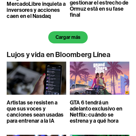
gestionar el estrecho de
MercadoLibre inquieta a
Ormuz está en su fase
inversores y acciones
final
caen en el Nasdaq
Cargar más
Lujos y vida en Bloomberg Línea
Artistas se resisten a
GTA 6 tendrá un
que sus voces y
adelanto exclusivo en
canciones sean usadas
Netflix: cuándo se
para entrenar a la IA
estrena y a qué hora