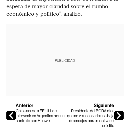
espera de mayor claridad sobre el rumbo
económico y político”, analizó.
PUBLICIDAD
Anterior
Siguiente
China acusa a EE.UU. de
Presidente del BCRA dice
intervenir en Argentina por un
que no ve necesaria una baja
contrato con Huawei
de encajes para reactivar el
crédito