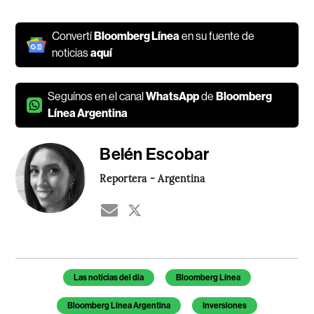
Convertí
Bloomberg Línea
en su fuente de
noticias
aquí
Seguínos en el canal
WhatsApp
de
Bloomberg
Línea Argentina
Belén Escobar
Reportera - Argentina
Temas de este artículo
Las noticias del día
Bloomberg Línea
Bloomberg Línea Argentina
Inversiones