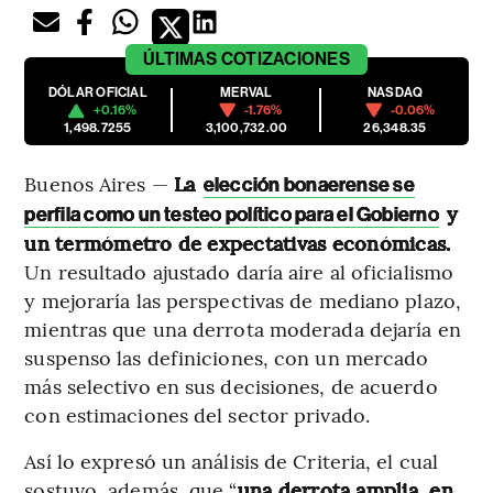
ÚLTIMAS
COTIZACIONES
DÓLAR OFICIAL
MERVAL
NASDAQ
+0.16%
-1.76%
-0.06%
1,498.7255
3,100,732.00
26,348.35
Buenos Aires —
La
elección bonaerense se
y
perfila como un testeo político para el Gobierno
un termómetro de expectativas económicas.
Un resultado ajustado daría aire al oficialismo
y mejoraría las perspectivas de mediano plazo,
mientras que una derrota moderada dejaría en
suspenso las definiciones, con un mercado
más selectivo en sus decisiones, de acuerdo
con estimaciones del sector privado.
Así lo expresó un análisis de Criteria, el cual
sostuvo, además, que “
una derrota amplia, en