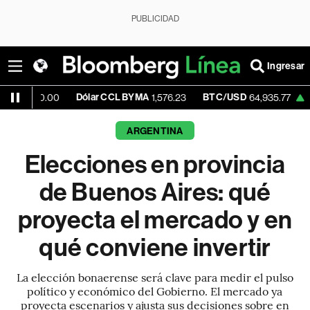
PUBLICIDAD
Ingresar
Dólar CCL BYMA
BTC/USD
+0.84%
E
00
1,576.23
64,935.77
ARGENTINA
Elecciones en provincia
de Buenos Aires: qué
proyecta el mercado y en
qué conviene invertir
La elección bonaerense será clave para medir el pulso
político y económico del Gobierno. El mercado ya
proyecta escenarios y ajusta sus decisiones sobre en