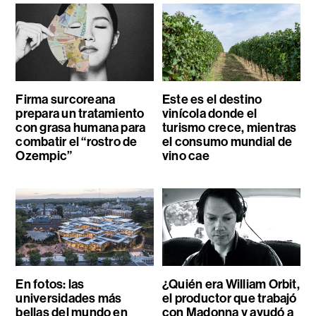
Firma surcoreana
Este es el destino
prepara un tratamiento
vinícola donde el
con grasa humana para
turismo crece, mientras
combatir el “rostro de
el consumo mundial de
Ozempic”
vino cae
En fotos: las
¿Quién era William Orbit,
universidades más
el productor que trabajó
bellas del mundo en
con Madonna y ayudó a