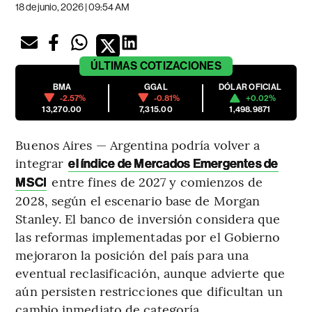
18 de junio, 2026 | 09:54 AM
ÚLTIMAS
COTIZACIONES
BMA
GGAL
DÓLAR OFICIAL
-2.57%
-0.81%
+0.02%
13,270.00
7,315.00
1,498.9871
Buenos Aires — Argentina podría volver a
integrar
el índice de Mercados Emergentes de
entre fines de 2027 y comienzos de
MSCI
2028, según el escenario base de Morgan
Stanley. El banco de inversión considera que
las reformas implementadas por el Gobierno
mejoraron la posición del país para una
eventual reclasificación, aunque advierte que
aún persisten restricciones que dificultan un
cambio inmediato de categoría.