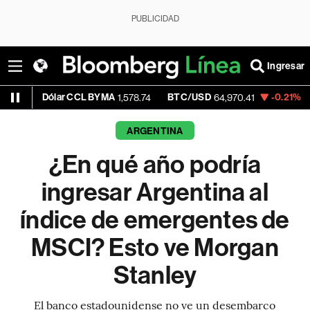
PUBLICIDAD
Ingresar
ólar CCL BYMA
BTC/USD
-0.21%
ETH/USD
1,578.74
64,970.41
ARGENTINA
¿En qué año podría
ingresar Argentina al
índice de emergentes de
MSCI? Esto ve Morgan
Stanley
El banco estadounidense no ve un desembarco