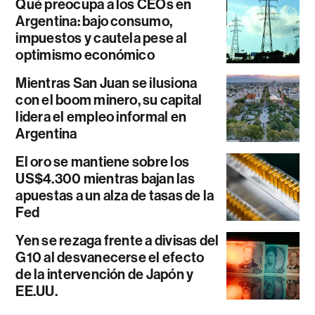
Qué preocupa a los CEOs en
Argentina: bajo consumo,
impuestos y cautela pese al
optimismo económico
Mientras San Juan se ilusiona
con el boom minero, su capital
lidera el empleo informal en
Argentina
El oro se mantiene sobre los
US$4.300 mientras bajan las
apuestas a un alza de tasas de la
Fed
Yen se rezaga frente a divisas del
G10 al desvanecerse el efecto
de la intervención de Japón y
EE.UU.