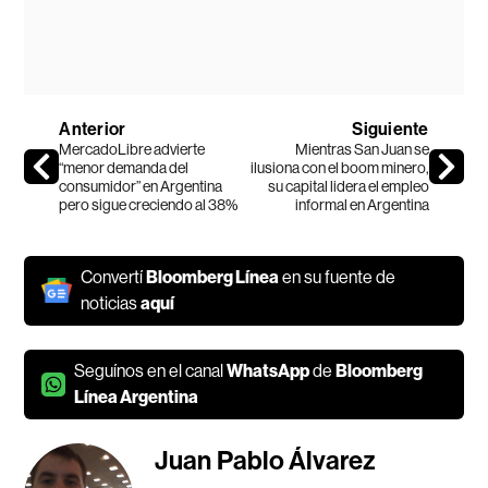
Anterior
Siguiente
MercadoLibre advierte
Mientras San Juan se
“menor demanda del
ilusiona con el boom minero,
consumidor” en Argentina
su capital lidera el empleo
pero sigue creciendo al 38%
informal en Argentina
Convertí
Bloomberg Línea
en su fuente de
noticias
aquí
Seguínos en el canal
WhatsApp
de
Bloomberg
Línea Argentina
Juan Pablo Álvarez