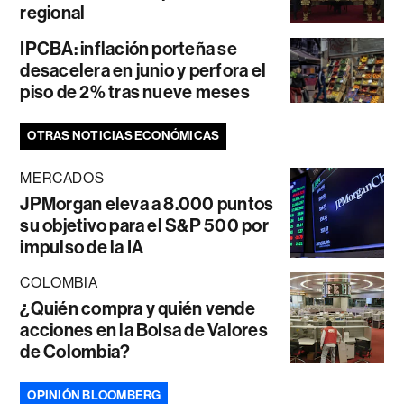
regional
IPCBA: inflación porteña se
desacelera en junio y perfora el
piso de 2% tras nueve meses
OTRAS NOTICIAS ECONÓMICAS
MERCADOS
JPMorgan eleva a 8.000 puntos
su objetivo para el S&P 500 por
impulso de la IA
COLOMBIA
¿Quién compra y quién vende
acciones en la Bolsa de Valores
de Colombia?
OPINIÓN BLOOMBERG