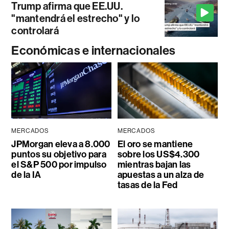
Trump afirma que EE.UU.
"mantendrá el estrecho" y lo
controlará
Económicas e internacionales
MERCADOS
MERCADOS
JPMorgan eleva a 8.000
El oro se mantiene
puntos su objetivo para
sobre los US$4.300
el S&P 500 por impulso
mientras bajan las
de la IA
apuestas a un alza de
tasas de la Fed