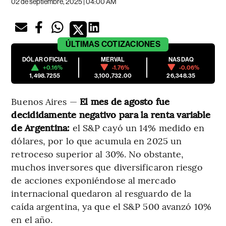
02 de septiembre, 2025 | 04:00 AM
ÚLTIMAS
COTIZACIONES
DÓLAR OFICIAL
MERVAL
NASDAQ
+0.16%
-1.76%
-0.06%
1,498.7255
3,100,732.00
26,348.35
Buenos Aires —
El mes de agosto fue
decididamente negativo para la renta variable
de Argentina:
el S&P cayó un 14% medido en
dólares, por lo que acumula en 2025 un
retroceso superior al 30%. No obstante,
muchos inversores que diversificaron riesgo
de acciones exponiéndose al mercado
internacional quedaron al resguardo de la
caída argentina, ya que el S&P 500 avanzó 10%
en el año.