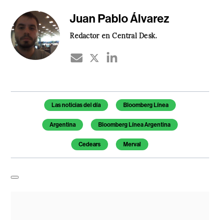
Juan Pablo Álvarez
Redactor en Central Desk.
Temas de este artículo
Las noticias del día
Bloomberg Línea
Argentina
Bloomberg Línea Argentina
Cedears
Merval