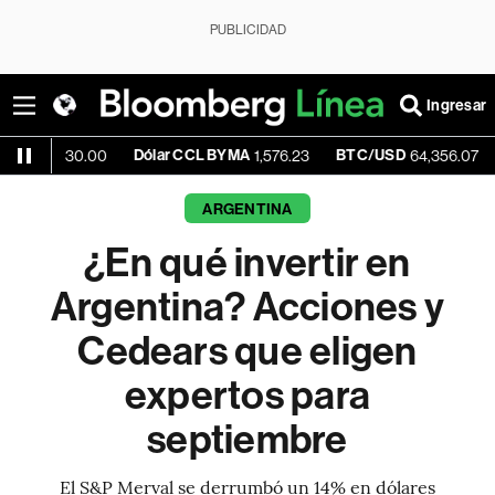
PUBLICIDAD
Ingresar
Dólar CCL BYMA
BTC/USD
-0.06%
0.00
1,576.23
64,356.07
ARGENTINA
¿En qué invertir en
Argentina? Acciones y
Cedears que eligen
expertos para
septiembre
El S&P Merval se derrumbó un 14% en dólares