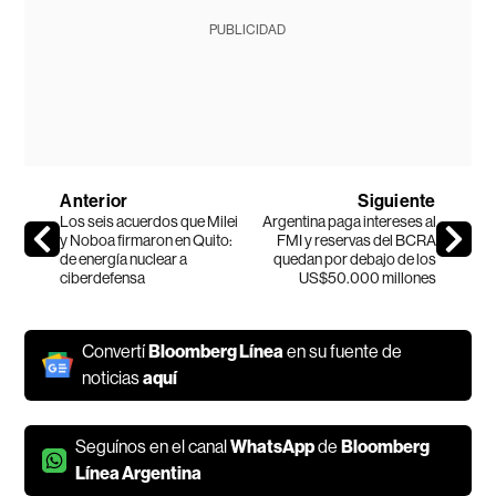
PUBLICIDAD
Anterior
Siguiente
Los seis acuerdos que Milei
Argentina paga intereses al
y Noboa firmaron en Quito:
FMI y reservas del BCRA
de energía nuclear a
quedan por debajo de los
ciberdefensa
US$50.000 millones
Convertí
Bloomberg Línea
en su fuente de
noticias
aquí
Seguínos en el canal
WhatsApp
de
Bloomberg
Línea Argentina