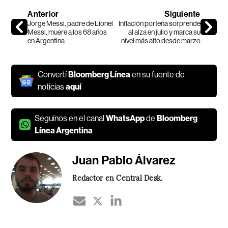
Anterior
Siguiente
Jorge Messi, padre de Lionel
Inflación porteña sorprende
Messi, muere a los 68 años
al alza en julio y marca su
en Argentina
nivel más alto desde marzo
Convertí
Bloomberg Línea
en su fuente de
noticias
aquí
Seguínos en el canal
WhatsApp
de
Bloomberg
Línea Argentina
Juan Pablo Álvarez
Redactor en Central Desk.