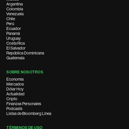
Argentina
Colombia
Venezuela
Chile
Perú
Ecuador
Panamá
Uruguay
Costa Rica
El Salvador
República Dominicana
Guatemala
SOBRE NOSOTROS
Economía
Mercados
Dólar Hoy
Actualidad
Cripto
Finanzas Personales
Podcasts
Listas de Bloomberg Línea
TÉRMINOS DE USO