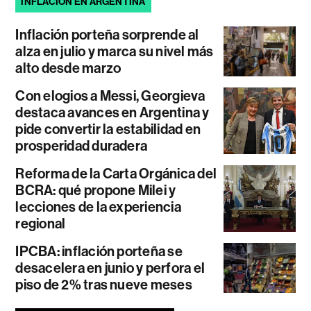
INFLACIÓN EN ARGENTINA
Inflación porteña sorprende al
alza en julio y marca su nivel más
alto desde marzo
Con elogios a Messi, Georgieva
destaca avances en Argentina y
pide convertir la estabilidad en
prosperidad duradera
Reforma de la Carta Orgánica del
BCRA: qué propone Milei y
lecciones de la experiencia
regional
IPCBA: inflación porteña se
desacelera en junio y perfora el
piso de 2% tras nueve meses