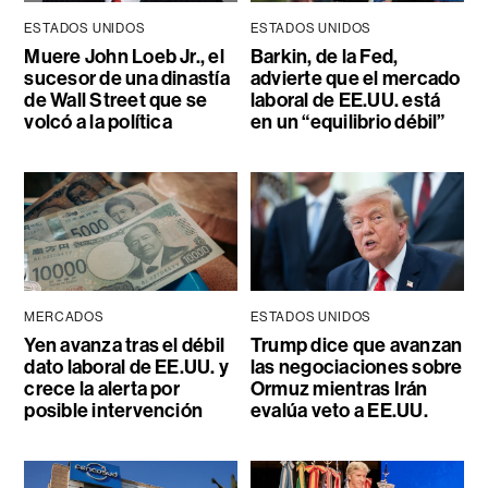
ESTADOS UNIDOS
ESTADOS UNIDOS
Muere John Loeb Jr., el
Barkin, de la Fed,
sucesor de una dinastía
advierte que el mercado
de Wall Street que se
laboral de EE.UU. está
volcó a la política
en un “equilibrio débil”
MERCADOS
ESTADOS UNIDOS
Yen avanza tras el débil
Trump dice que avanzan
dato laboral de EE.UU. y
las negociaciones sobre
crece la alerta por
Ormuz mientras Irán
posible intervención
evalúa veto a EE.UU.