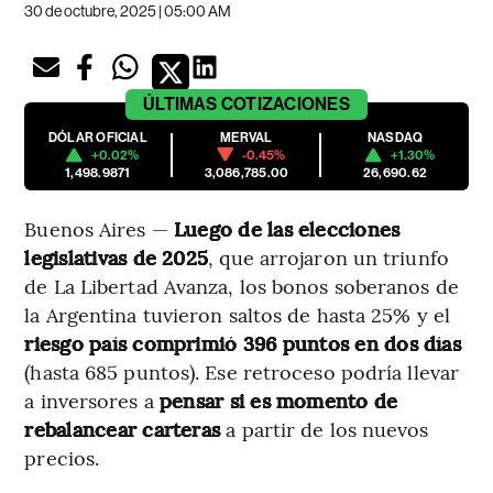
30 de octubre, 2025 | 05:00 AM
ÚLTIMAS
COTIZACIONES
DÓLAR OFICIAL
MERVAL
NASDAQ
+0.02%
-0.45%
+1.30%
1,498.9871
3,086,785.00
26,690.62
Buenos Aires —
Luego de las elecciones
legislativas de 2025
, que arrojaron un triunfo
de La Libertad Avanza, los bonos soberanos de
la Argentina tuvieron saltos de hasta 25% y el
riesgo país comprimió 396 puntos en dos días
(hasta 685 puntos). Ese retroceso podría llevar
a inversores a
pensar si es momento de
rebalancear carteras
a partir de los nuevos
precios.