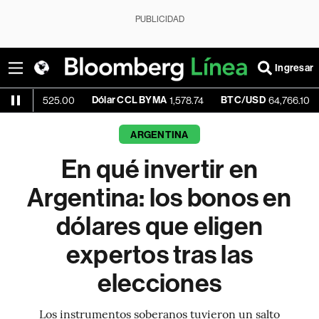
PUBLICIDAD
Ingresar
Dólar CCL BYMA
BTC/USD
-0.41%
525.00
1,578.74
64,766.10
ARGENTINA
En qué invertir en
Argentina: los bonos en
dólares que eligen
expertos tras las
elecciones
Los instrumentos soberanos tuvieron un salto