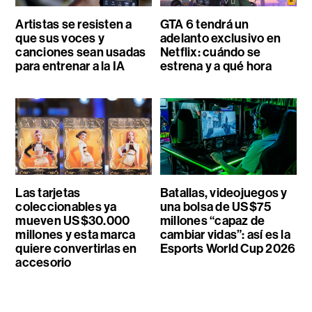
Artistas se resisten a
GTA 6 tendrá un
que sus voces y
adelanto exclusivo en
canciones sean usadas
Netflix: cuándo se
para entrenar a la IA
estrena y a qué hora
Las tarjetas
Batallas, videojuegos y
coleccionables ya
una bolsa de US$75
mueven US$30.000
millones “capaz de
millones y esta marca
cambiar vidas”: así es la
quiere convertirlas en
Esports World Cup 2026
accesorio