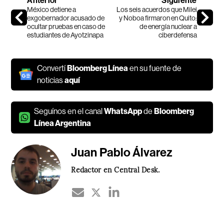
Anterior
Siguiente
México detiene a
Los seis acuerdos que Milei
exgobernador acusado de
y Noboa firmaron en Quito:
ocultar pruebas en caso de
de energía nuclear a
estudiantes de Ayotzinapa
ciberdefensa
Convertí
Bloomberg Línea
en su fuente de
noticias
aquí
Seguínos en el canal
WhatsApp
de
Bloomberg
Línea Argentina
Juan Pablo Álvarez
Redactor en Central Desk.