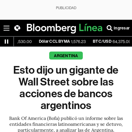
PUBLICIDAD
Ingresar
Dólar CCL BYMA
BTC/USD
-0.
1,530.00
1,576.23
64,375.09
ARGENTINA
Esto dijo un gigante de
Wall Street sobre las
acciones de bancos
argentinos
Bank Of America (Bofa) publicó un informe sobre las
entidades financieras latinoamericanas y se detuvo,
particularmente, a analizar las de Argentina.