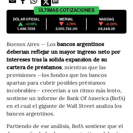
ÚLTIMAS
COTIZACIONES
DÓLAR OFICIAL
MERVAL
NASDAQ
+0.16%
-1.76%
-0.06%
1,498.7255
3,100,732.00
26,348.35
Buenos Aires — Los
bancos argentinos
deberían reflejar un mayor ingreso neto por
intereses tras la sólida expansión de su
cartera de préstamos
, mientras que las
provisiones —los fondos que los bancos
apartan para cubrir posibles préstamos
incobrables— crecerían a un ritmo más lento,
sostiene un informe de Bank Of America (BofA)
en el cual el gigante de Wall Street analiza los
bancos argentinos.
Partiendo de ese análisis, BofA sostiene que el