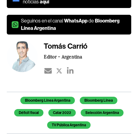
noticias
aquí
Seguínos en el canal
WhatsApp
de
Bloomberg
Línea Argentina
Tomás Carrió
Editor - Argentina
Temas de este artículo
Bloomberg Línea Argentina
Bloomberg Línea
Déficit fiscal
Catar 2022
Selección Argentina
TV Pública Argentina