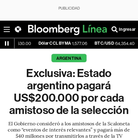
PUBLICIDAD
Ingresar
Dólar CCL BYMA
BTC/USD
-0.67%
30.00
1,577.06
64,354.40
ARGENTINA
Exclusiva: Estado
argentino pagará
US$200.000 por cada
amistoso de la selección
El Gobierno consideró a los amistosos de la Scaloneta
como “eventos de interés relevantes” y pagará más de
$40 millones por transmitirlos a través de la TV