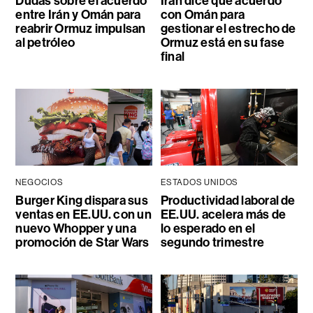
Dudas sobre el acuerdo
Irán dice que acuerdo
entre Irán y Omán para
con Omán para
reabrir Ormuz impulsan
gestionar el estrecho de
al petróleo
Ormuz está en su fase
final
NEGOCIOS
ESTADOS UNIDOS
Burger King dispara sus
Productividad laboral de
ventas en EE.UU. con un
EE.UU. acelera más de
nuevo Whopper y una
lo esperado en el
promoción de Star Wars
segundo trimestre