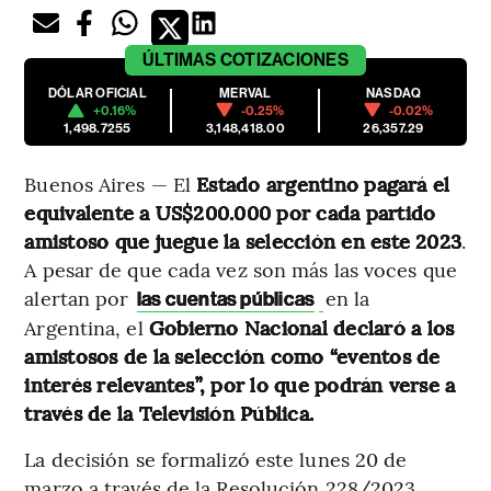
ÚLTIMAS
COTIZACIONES
DÓLAR OFICIAL
MERVAL
NASDAQ
+0.16%
-0.25%
-0.02%
1,498.7255
3,148,418.00
26,357.29
Buenos Aires — El
Estado argentino pagará el
equivalente a US$200.000 por cada partido
amistoso que juegue la selección en este 2023
.
A pesar de que cada vez son más las voces que
alertan por
en la
las cuentas públicas
Argentina, el
Gobierno Nacional declaró a los
amistosos de la selección como “eventos de
interés relevantes”, por lo que podrán verse a
través de la Televisión Pública.
La decisión se formalizó este lunes 20 de
marzo a través de la Resolución 228/2023