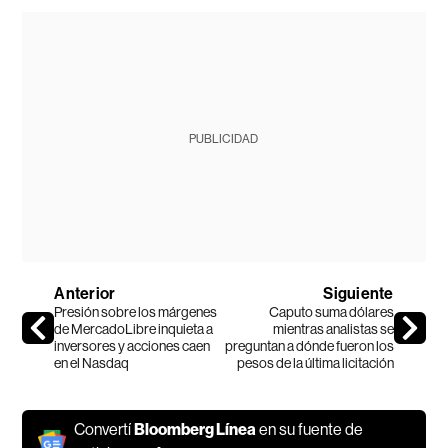
PUBLICIDAD
Anterior
Siguiente
Presión sobre los márgenes
Caputo suma dólares
de MercadoLibre inquieta a
mientras analistas se
inversores y acciones caen
preguntan a dónde fueron los
en el Nasdaq
pesos de la última licitación
Convertí
Bloomberg Línea
en su fuente de