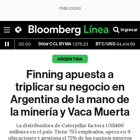
PUBLICIDAD
Ingresar
Dólar CCL BYMA
BTC/USD
+0.0
1,530.00
1,576.23
64,414.69
ARGENTINA
Finning apuesta a
triplicar su negocio en
Argentina de la mano de
la minería y Vaca Muerta
La distribuidora de Caterpillar factura US$400
millones en el país. Tiene 753 empleados, opera en 9
ubicaciones y gestiona el 75% de los equipos mineros