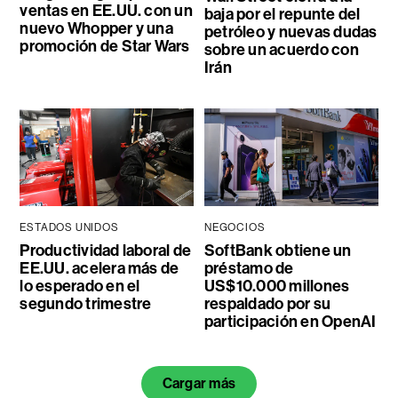
ventas en EE.UU. con un
baja por el repunte del
nuevo Whopper y una
petróleo y nuevas dudas
promoción de Star Wars
sobre un acuerdo con
Irán
ESTADOS UNIDOS
NEGOCIOS
Productividad laboral de
SoftBank obtiene un
EE.UU. acelera más de
préstamo de
lo esperado en el
US$10.000 millones
segundo trimestre
respaldado por su
participación en OpenAI
Cargar más