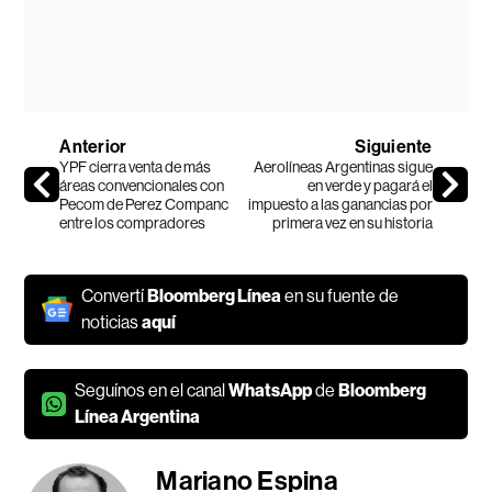
Anterior
Siguiente
YPF cierra venta de más
Aerolíneas Argentinas sigue
áreas convencionales con
en verde y pagará el
Pecom de Perez Companc
impuesto a las ganancias por
entre los compradores
primera vez en su historia
Convertí
Bloomberg Línea
en su fuente de
noticias
aquí
Seguínos en el canal
WhatsApp
de
Bloomberg
Línea Argentina
Mariano Espina