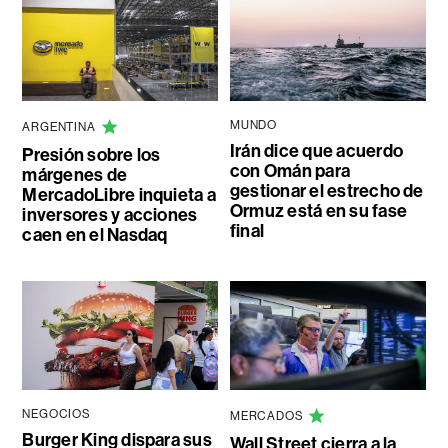
MUNDO
ARGENTINA
Irán dice que acuerdo
Presión sobre los
con Omán para
márgenes de
gestionar el estrecho de
MercadoLibre inquieta a
Ormuz está en su fase
inversores y acciones
final
caen en el Nasdaq
NEGOCIOS
MERCADOS
Burger King dispara sus
Wall Street cierra a la