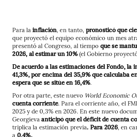
Para la
inflación
, en tanto,
pronosticó que cie
que proyectó el equipo económico un mes atrá
presentó al Congreso, al tiempo
que se mantuv
2026, al estimar un 10%
(el Gobierno proyectó
De acuerdo a las estimaciones del Fondo, la 
41,3%, por encima del 35,9% que calculaba en
espera que se sitúe en 16,4%
.
Por otra parte, este nuevo
World Economic O
cuenta corriente
. Para el corriente año, el F
2025 y de 0,3% en 2026. En este nuevo docum
Georgieva
anticipó que el déficit de cuenta c
triplica la estimación previa
. Para 2026
, en ca
a
0,4%.