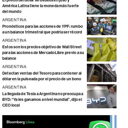
El precio del dólar se debilita en julio y
América Latina tiene la moneda más fuerte
del mundo
ARGENTINA
Pronósticos para las acciones de YPF: rumbo
a un balance trimestral que podría ser récord
ARGENTINA
Estos son los precios objetivo de Wall Street
para las acciones de MercadoLibre previo a su
balance
ARGENTINA
Detectan ventas del Tesoro para contener al
dólar en la pulseada por el precio de un bono
ARGENTINA
La llegada de Tesla a Argentina no preocupa a
BYD: “Ya les ganamos a nivel mundial”, dijo el
CEO local