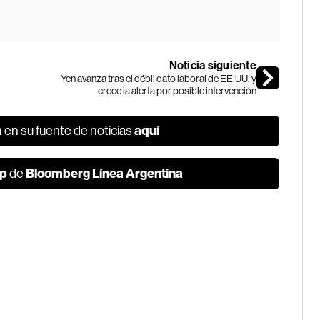
Noticia siguiente
Yen avanza tras el débil dato laboral de EE.UU. y
crece la alerta por posible intervención
a
aquí
en su fuente de noticias
p
Bloomberg Línea Argentina
de