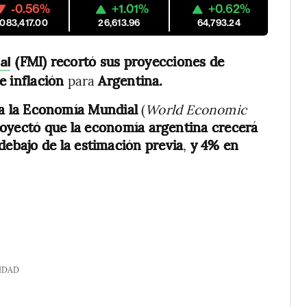
-0.56%
+1.01%
+0.62%
,083,417.00
26,613.96
64,793.24
(FMI) recortó sus proyecciones
de
al
de inflación
para
Argentina.
a la Economía Mundial
(
World Economic
oyectó que la economía argentina crecerá
debajo de la estimación previa
,
y 4% en
IDAD