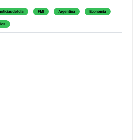
noticias del día
FMI
Argentina
Economía
ios