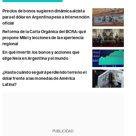
Precios de bonos sugieren dinámica alcista
para el dólar en Argentina pese a intervención
oficial
Reforma de la Carta Orgánica del BCRA: qué
propone Milei y lecciones de la experiencia
regional
En qué invertir: los bonos y acciones que
elige Neix en Argentina y el mundo
¿Hasta cuándo seguirá perdiendo terreno el
dólar frente a las monedas de América
Latina?
PUBLICIDAD