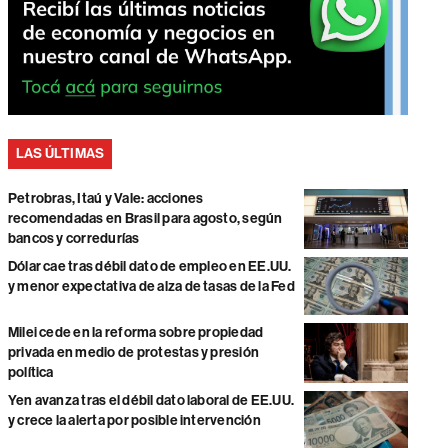
LAS ÚLTIMAS
Petrobras, Itaú y Vale: acciones
recomendadas en Brasil para agosto, según
bancos y corredurías
Dólar cae tras débil dato de empleo en EE.UU.
y menor expectativa de alza de tasas de la Fed
Milei cede en la reforma sobre propiedad
privada en medio de protestas y presión
política
Yen avanza tras el débil dato laboral de EE.UU.
y crece la alerta por posible intervención