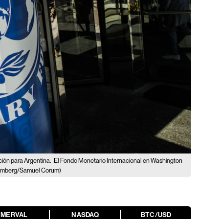
ación para Argentina.
El Fondo Monetario Internacional en Washington
omberg/Samuel Corum)
MERVAL
NASDAQ
BTC/USD