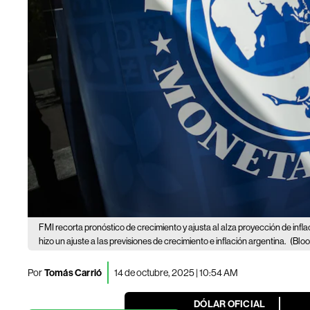
FMI recorta pronóstico de crecimiento y ajusta al alza proyección de infl
hizo un ajuste a las previsiones de crecimiento e inflación argentina.
(Blo
Por
Tomás Carrió
14 de octubre, 2025 | 10:54 AM
DÓLAR OFICIAL