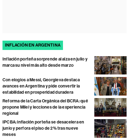
INFLACIÓN EN ARGENTINA
Inflación porteña sorprende al alza en julio y
marca su nivel más alto desde marzo
Con elogios a Messi, Georgieva destaca
avances en Argentina y pide convertir la
estabilidad en prosperidad duradera
Reforma de la Carta Orgánica del BCRA: qué
propone Milei y lecciones de la experiencia
regional
IPCBA: inflación porteña se desacelera en
junio y perfora el piso de 2% tras nueve
meses