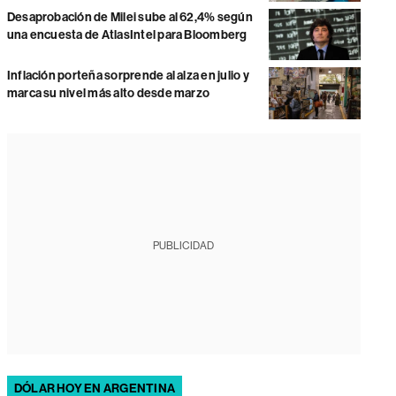
Desaprobación de Milei sube al 62,4% según
una encuesta de AtlasIntel para Bloomberg
Inflación porteña sorprende al alza en julio y
marca su nivel más alto desde marzo
PUBLICIDAD
DÓLAR HOY EN ARGENTINA