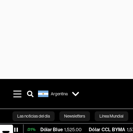
Argentina
Las noticias del día
Newsletters
Línea Mundial
Dólar Blue
1,525.00
Dólar CCL BYMA
1,579.78
+0.01%
Bloomberg 