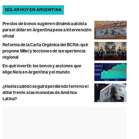
DÓLAR HOY EN ARGENTINA
Precios de bonos sugieren dinámica alcista
para el dólar en Argentina pese a intervención
oficial
Reforma de la Carta Orgánica del BCRA: qué
propone Milei y lecciones de la experiencia
regional
En qué invertir: los bonos y acciones que
elige Neix en Argentina y el mundo
¿Hasta cuándo seguirá perdiendo terreno el
dólar frente a las monedas de América
Latina?