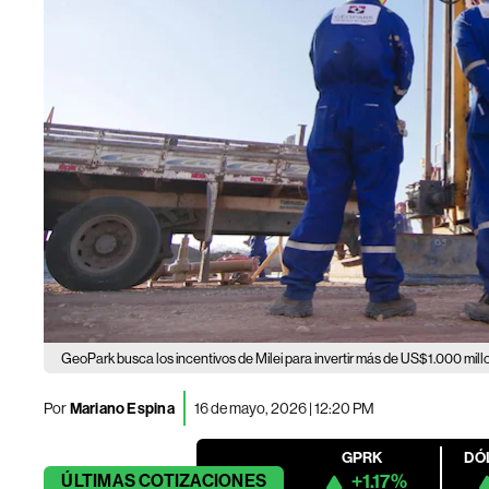
GeoPark busca los incentivos de Milei para invertir más de US$1.000 mil
Por
Mariano Espina
16 de mayo, 2026 | 12:20 PM
GPRK
DÓ
+1.17%
ÚLTIMAS
COTIZACIONES