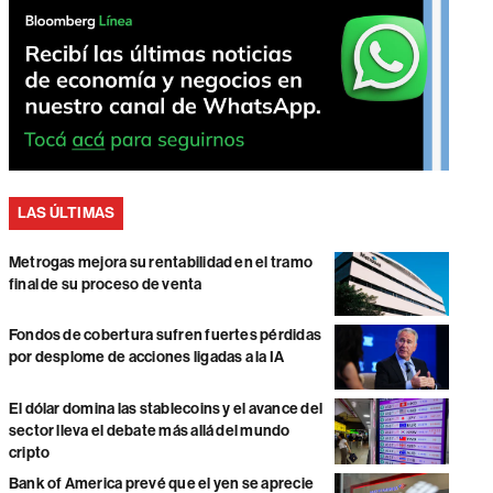
LAS ÚLTIMAS
Metrogas mejora su rentabilidad en el tramo
final de su proceso de venta
Fondos de cobertura sufren fuertes pérdidas
por desplome de acciones ligadas a la IA
El dólar domina las stablecoins y el avance del
sector lleva el debate más allá del mundo
cripto
Bank of America prevé que el yen se aprecie