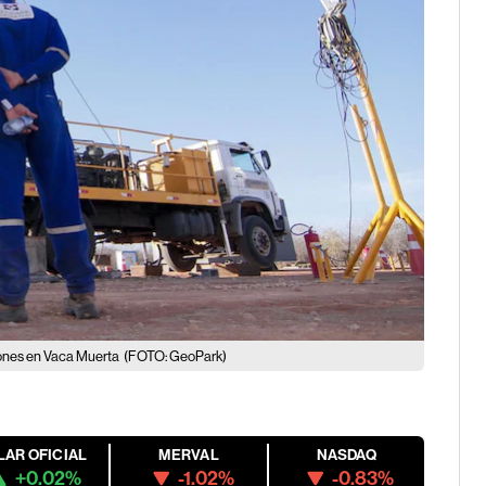
lones en Vaca Muerta
(FOTO: GeoPark)
LAR OFICIAL
MERVAL
NASDAQ
+0.02%
-1.02%
-0.83%