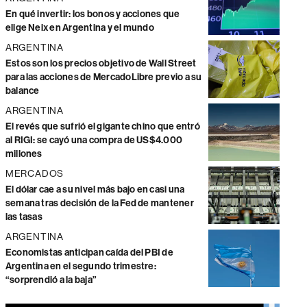
En qué invertir: los bonos y acciones que
elige Neix en Argentina y el mundo
ARGENTINA
Estos son los precios objetivo de Wall Street
para las acciones de MercadoLibre previo a su
balance
ARGENTINA
El revés que sufrió el gigante chino que entró
al RIGI: se cayó una compra de US$4.000
millones
MERCADOS
El dólar cae a su nivel más bajo en casi una
semana tras decisión de la Fed de mantener
las tasas
ARGENTINA
Economistas anticipan caída del PBI de
Argentina en el segundo trimestre:
“sorprendió a la baja”