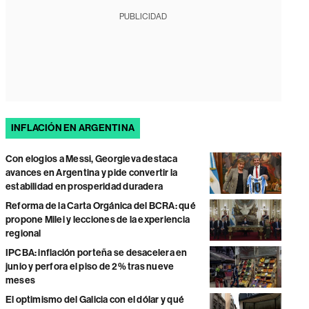
PUBLICIDAD
INFLACIÓN EN ARGENTINA
Con elogios a Messi, Georgieva destaca
avances en Argentina y pide convertir la
estabilidad en prosperidad duradera
Reforma de la Carta Orgánica del BCRA: qué
propone Milei y lecciones de la experiencia
regional
IPCBA: inflación porteña se desacelera en
junio y perfora el piso de 2% tras nueve
meses
El optimismo del Galicia con el dólar y qué