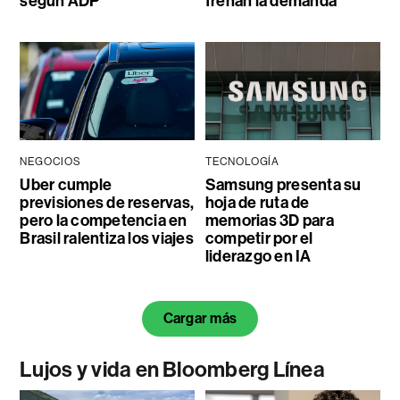
según ADP
frenan la demanda
NEGOCIOS
TECNOLOGÍA
Uber cumple
Samsung presenta su
previsiones de reservas,
hoja de ruta de
pero la competencia en
memorias 3D para
Brasil ralentiza los viajes
competir por el
liderazgo en IA
Cargar más
Lujos y vida en Bloomberg Línea