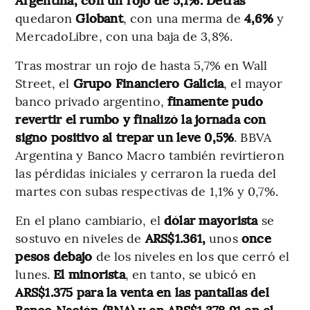
quedaron
Globant
, con una merma de
4,6%
y
MercadoLibre, con una baja de 3,8%.
Tras mostrar un rojo de hasta 5,7% en Wall
Street, el
Grupo Financiero Galicia
, el mayor
banco privado argentino,
finamente pudo
revertir el rumbo y finalizó la jornada con
signo positivo al trepar un leve 0,5%
. BBVA
Argentina y Banco Macro también revirtieron
las pérdidas iniciales y cerraron la rueda del
martes con subas respectivas de 1,1% y 0,7%.
En el plano cambiario, el
dólar mayorista
se
sostuvo en niveles de
ARS$1.361,
unos
once
pesos debajo
de los niveles en los que cerró el
lunes.
El minorista
, en tanto, se ubicó en
ARS$1.375 para la venta en las pantallas del
Banco Nación (BNA) y en ARS$1.378,91 en el