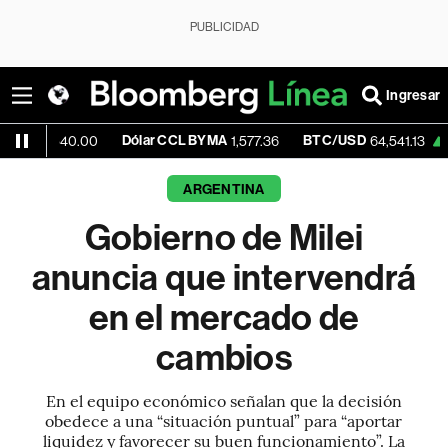
PUBLICIDAD
Ingresar
Dólar CCL BYMA
BTC/USD
+0.38%
E
0.00
1,577.36
64,541.13
ARGENTINA
Gobierno de Milei
anuncia que intervendrá
en el mercado de
cambios
En el equipo económico señalan que la decisión
obedece a una “situación puntual” para “aportar
liquidez y favorecer su buen funcionamiento”. La