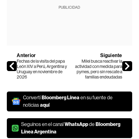
PUBLICIDAD
Anterior
Siguiente
Fechas de la visita del papa
Milei busca reactivar la
León XIV a Perú, Argentina y
actividad con medida para
Uruguay en noviembre de
pymes, pero sin rescate a
2026
familias endeudadas
Convertí
Bloomberg Línea
en su fuente de
noticias
aquí
Seguínos en el canal
WhatsApp
de
Bloomberg
Línea Argentina