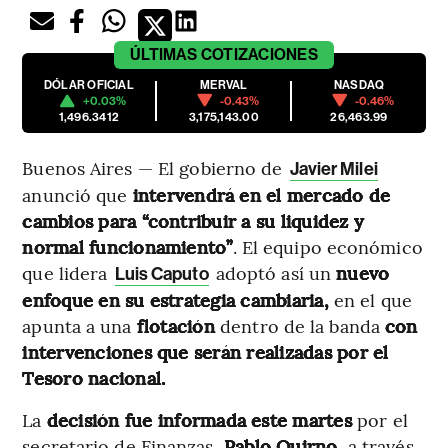
ÚLTIMAS
COTIZACIONES
DÓLAR OFICIAL
MERVAL
NASDAQ
+0.03%
-0.43%
-0.46%
1,496.3412
3,175,143.00
26,463.99
Buenos Aires — El
gobierno de
Javier Milei
anunció que
intervendrá en el mercado de
cambios para “contribuir a su liquidez y
normal funcionamiento”
. El equipo económico
que lidera
adoptó así un
nuevo
Luis Caputo
enfoque en su estrategia cambiaria,
en el que
apunta a una
flotación
dentro de la banda
con
intervenciones que serán realizadas por el
Tesoro nacional.
La
decisión fue informada este martes
por el
secretario de Finanzas,
Pablo Quirno
, a través