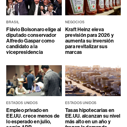
BRASIL
NEGOCIOS
Flávio Bolsonaro elige al
Kraft Heinz eleva
diputado conservador
previsión para 2026 y
Alfredo Gaspar como
aumenta su inversión
candidato a la
para revitalizar sus
vicepresidencia
marcas
ESTADOS UNIDOS
ESTADOS UNIDOS
Empleo privado en
Tasas hipotecarias en
EE.UU. crece menos de
EE.UU. alcanzan su nivel
lo esperado en julio,
más alto en un año y