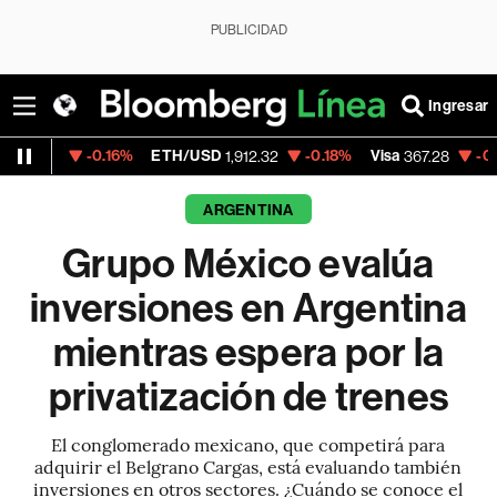
PUBLICIDAD
Ingresar
-0.16%
ETH/USD
-0.18%
Visa
-0.34%
Merc
1,912.32
367.28
ARGENTINA
Grupo México evalúa
inversiones en Argentina
mientras espera por la
privatización de trenes
El conglomerado mexicano, que competirá para
adquirir el Belgrano Cargas, está evaluando también
inversiones en otros sectores. ¿Cuándo se conoce el