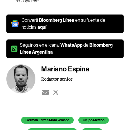
helicópteros?
Convertí
Bloomberg Línea
en su fuente de
noticias
aquí
Seguínos en el canal
WhatsApp
de
Bloomberg
Línea Argentina
Mariano Espina
Redactor senior
Temas de este artículo
Germán Larrea Mota Velasco
Grupo México