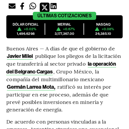
ÚLTIMAS
COTIZACIONES
DÓLAR OFICIAL
MERVAL
NASDAQ
+0.02%
+0.67%
+0.08%
1,496.6298
3,177,367.00
26,385.10
Buenos Aires — A días de que el gobierno de
publique los pliegos de la licitación
Javier Milei
que transferirá al sector privado
la operación
, Grupo México, la
del Belgrano Cargas
compañía del multimillonario mexicano
ratificó su interés por
Germán Larrea Mota,
participar en ese proceso, además de que
prevé posibles inversiones en minería y
generación de energía.
De acuerdo con personas vinculadas a la
empresa, Argentina atraviesa una excepcional