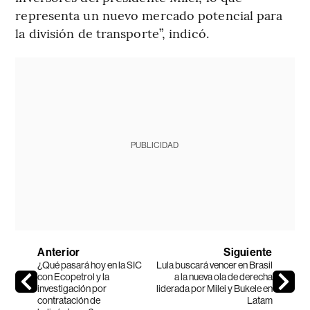
representa un nuevo mercado potencial para
la división de transporte”, indicó.
PUBLICIDAD
Anterior
Siguiente
¿Qué pasará hoy en la SIC
Lula buscará vencer en Brasil
con Ecopetrol y la
a la nueva ola de derecha
investigación por
liderada por Milei y Bukele en
contratación de
Latam