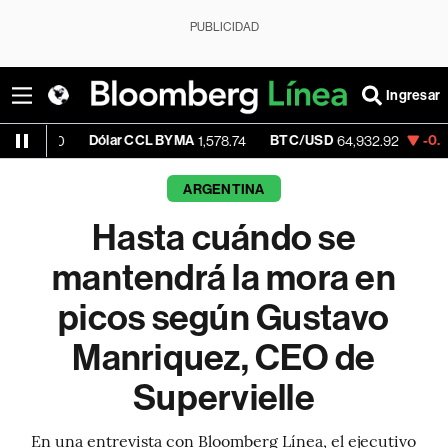
PUBLICIDAD
Ingresar
Dólar CCL BYMA
BTC/USD
-0.00%
ETH/
1,578.74
64,932.92
ARGENTINA
Hasta cuándo se
mantendrá la mora en
picos según Gustavo
Manriquez, CEO de
Supervielle
En una entrevista con Bloomberg Línea, el ejecutivo