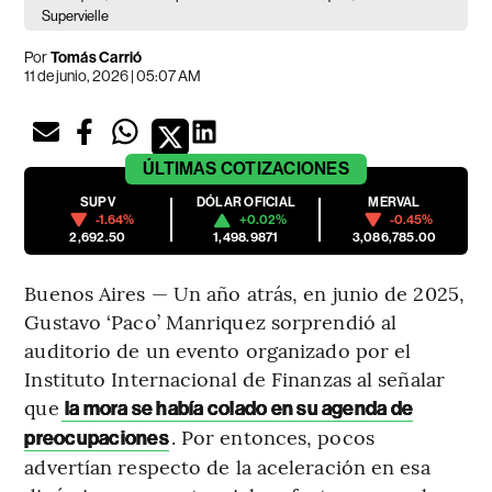
Supervielle
Por
Tomás Carrió
11 de junio, 2026 | 05:07 AM
ÚLTIMAS
COTIZACIONES
SUPV
DÓLAR OFICIAL
MERVAL
-1.64%
+0.02%
-0.45%
2,692.50
1,498.9871
3,086,785.00
Buenos Aires — Un año atrás, en junio de 2025,
Gustavo ‘Paco’ Manriquez sorprendió al
auditorio de un evento organizado por el
Instituto Internacional de Finanzas al señalar
que
la mora se había colado en su agenda de
. Por entonces, pocos
preocupaciones
advertían respecto de la aceleración en esa