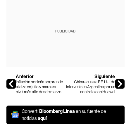
PUBLICIDAD
Anterior
Siguiente
Inflación porteña sorprende
China acusa a EE.UU. de
al alza en julio y marca su
intervenir en Argentina por un
nivel más alto desde marzo
contrato con Huawei
Convertí
Bloomberg Línea
en su fuente de
noticias
aquí