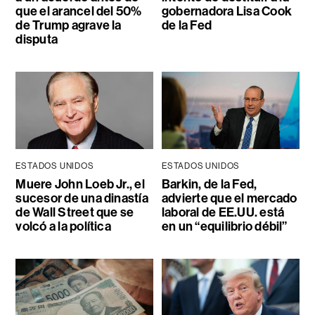
que el arancel del 50%
gobernadora Lisa Cook
de Trump agrave la
de la Fed
disputa
ESTADOS UNIDOS
ESTADOS UNIDOS
Muere John Loeb Jr., el
Barkin, de la Fed,
sucesor de una dinastía
advierte que el mercado
de Wall Street que se
laboral de EE.UU. está
volcó a la política
en un “equilibrio débil”