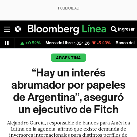
PUBLICIDAD
Ingresar
+0.52%
MercadoLibre
-5.23%
Banco de Bogota
1,824.26
39,3
ARGENTINA
“Hay un interés
abrumador por papeles
de Argentina”, aseguró
un ejecutivo de Fitch
Alejandro García, responsable de bancos para América
Latina en la agencia, afirmó que existe demanda de
inversores internacionales para distintos perfiles de