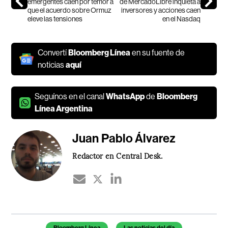
emergentes caen por temor a
de MercadoLibre inquieta a
que el acuerdo sobre Ormuz
inversores y acciones caen
eleve las tensiones
en el Nasdaq
Convertí
Bloomberg Línea
en su fuente de
noticias
aquí
Seguínos en el canal
WhatsApp
de
Bloomberg
Línea Argentina
Juan Pablo Álvarez
Redactor en Central Desk.
Temas de este artículo