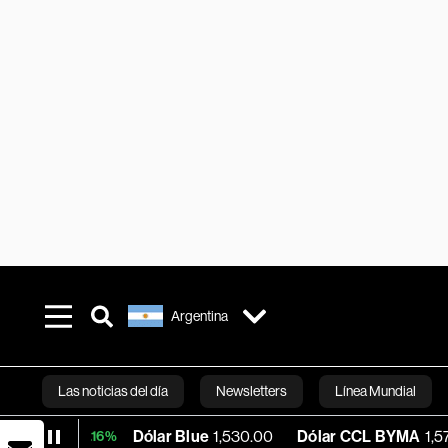
Argentina
Las noticias del día
Newsletters
Línea Mundial
Dólar Blue
1,530.00
Dólar CCL BYMA
1,576.23
BT
0.16%
Bloomberg 