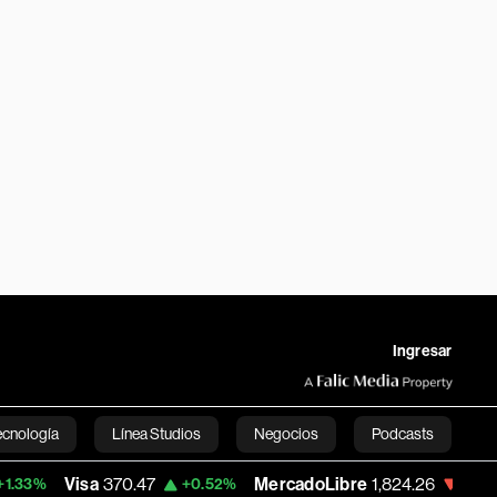
Ingresar
ecnología
Línea Studios
Negocios
Podcasts
a
370.47
MercadoLibre
1,824.26
Banco 
+0.52%
-5.23%
English