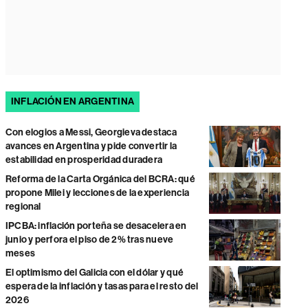
INFLACIÓN EN ARGENTINA
Con elogios a Messi, Georgieva destaca
avances en Argentina y pide convertir la
estabilidad en prosperidad duradera
Reforma de la Carta Orgánica del BCRA: qué
propone Milei y lecciones de la experiencia
regional
IPCBA: inflación porteña se desacelera en
junio y perfora el piso de 2% tras nueve
meses
El optimismo del Galicia con el dólar y qué
espera de la inflación y tasas para el resto del
2026