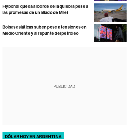
Flybondi queda al borde de la quiebra pese a
las promesas de un aliado de Milei
Bolsas asiáticas suben pese a tensiones en
Medio Oriente y al repunte del petróleo
PUBLICIDAD
DÓLAR HOY EN ARGENTINA