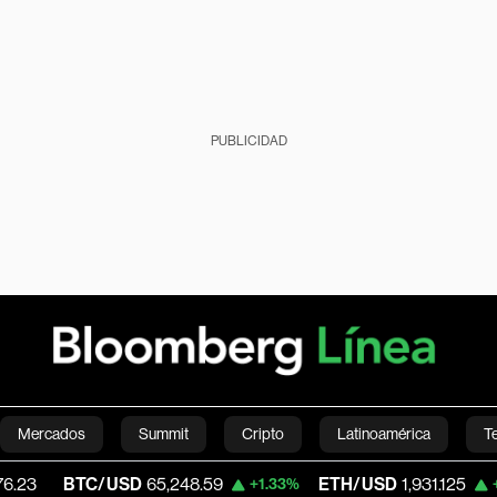
PUBLICIDAD
Mercados
Summit
Cripto
Latinoamérica
T
C/USD
65,248.59
ETH/USD
1,931.125
Vis
+1.33%
+1.33%
Green
Economía
Estilo de vida
Mundo
Videos