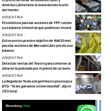
El precio del dólar se debilita en julio y
América Latina tiene la moneda más fuerte
del mundo
ARGENTINA
Pronósticos para las acciones de YPF: rumbo
a un balance trimestral que podría ser récord
ARGENTINA
Estos son los precios objetivo de Wall Street
para las acciones de MercadoLibre previo a su
balance
ARGENTINA
Detectan ventas del Tesoro para contener al
dólar en la pulseada por el precio de un bono
ARGENTINA
La llegada de Tesla a Argentina no preocupa a
BYD: “Ya les ganamos a nivel mundial”, dijo el
CEO local