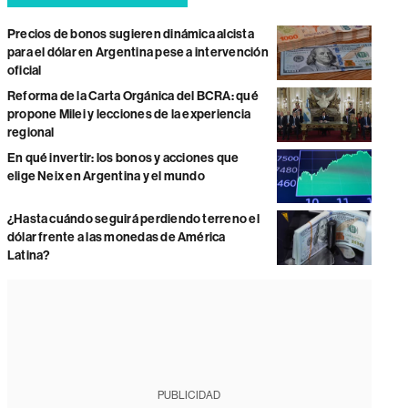
Precios de bonos sugieren dinámica alcista
para el dólar en Argentina pese a intervención
oficial
Reforma de la Carta Orgánica del BCRA: qué
propone Milei y lecciones de la experiencia
regional
En qué invertir: los bonos y acciones que
elige Neix en Argentina y el mundo
¿Hasta cuándo seguirá perdiendo terreno el
dólar frente a las monedas de América
Latina?
PUBLICIDAD