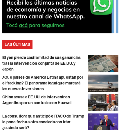
LAS ÚLTIMAS
El yen pierde casi la mitad de sus ganancias
tras la intervención conjunta de EE.UU. y
Japón
¿Qué países de América Latina apuestan por
el fracking? El panorama legal que marcará
las nuevas inversiones
China acusa a EE.UU. de intervenir en
Argentina por un contrato con Huawei
La consultora que anticipó el TACO de Trump
le pone fecha a otra escalada con Irán:
¿cuándo será?