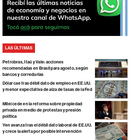
LAS ÚLTIMAS
Petrobras, Itaú y Vale: acciones
recomendadas en Brasil para agosto, según
bancos y corredurías
Dólar cae tras débil dato de empleo en EE.UU.
y menor expectativa de alza de tasas de la Fed
Milei cede en la reforma sobre propiedad
privada en medio de protestas y presión
política
Yen avanza tras el débil dato laboral de EE.UU.
y crece la alerta por posible intervención