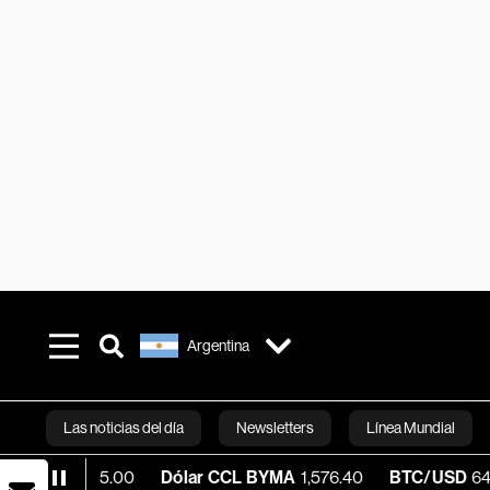
Argentina
Las noticias del día
Newsletters
Línea Mundial
,525.00
Dólar CCL BYMA
1,576.40
BTC/USD
64,793.63
Bloomberg 