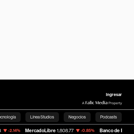
Ingresar
ecnología
Línea Studios
Negocios
Podcasts
MercadoLibre
1,808.77
Banco de Bogota
38,900.
-0.85%
English