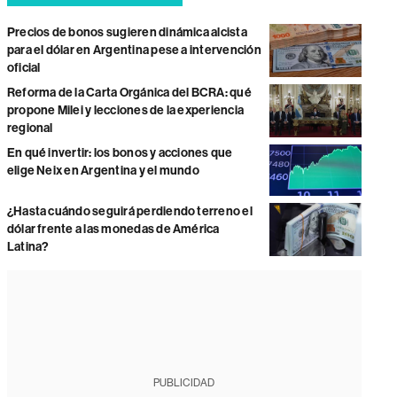
Precios de bonos sugieren dinámica alcista
para el dólar en Argentina pese a intervención
oficial
Reforma de la Carta Orgánica del BCRA: qué
propone Milei y lecciones de la experiencia
regional
En qué invertir: los bonos y acciones que
elige Neix en Argentina y el mundo
¿Hasta cuándo seguirá perdiendo terreno el
dólar frente a las monedas de América
Latina?
PUBLICIDAD