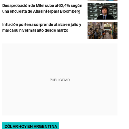
Desaprobación de Milei sube al 62,4% según
una encuesta de AtlasIntel para Bloomberg
Inflación porteña sorprende al alza en julio y
marca su nivel más alto desde marzo
PUBLICIDAD
DÓLAR HOY EN ARGENTINA