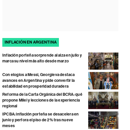
INFLACIÓN EN ARGENTINA
Inflación porteña sorprende al alza en julio y
marca su nivel más alto desde marzo
Con elogios a Messi, Georgieva destaca
avances en Argentina y pide convertir la
estabilidad en prosperidad duradera
Reforma de la Carta Orgánica del BCRA: qué
propone Milei y lecciones de la experiencia
regional
IPCBA: inflación porteña se desacelera en
junio y perfora el piso de 2% tras nueve
meses