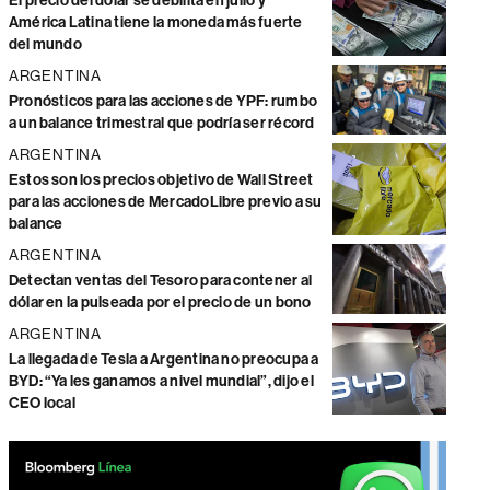
El precio del dólar se debilita en julio y
América Latina tiene la moneda más fuerte
del mundo
ARGENTINA
Pronósticos para las acciones de YPF: rumbo
a un balance trimestral que podría ser récord
ARGENTINA
Estos son los precios objetivo de Wall Street
para las acciones de MercadoLibre previo a su
balance
ARGENTINA
Detectan ventas del Tesoro para contener al
dólar en la pulseada por el precio de un bono
ARGENTINA
La llegada de Tesla a Argentina no preocupa a
BYD: “Ya les ganamos a nivel mundial”, dijo el
CEO local