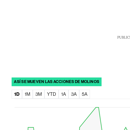
PUBLIC
ASÍ SE MUEVEN LAS ACCIONES DE MOLINOS
1D
1M
3M
YTD
1A
3A
5A