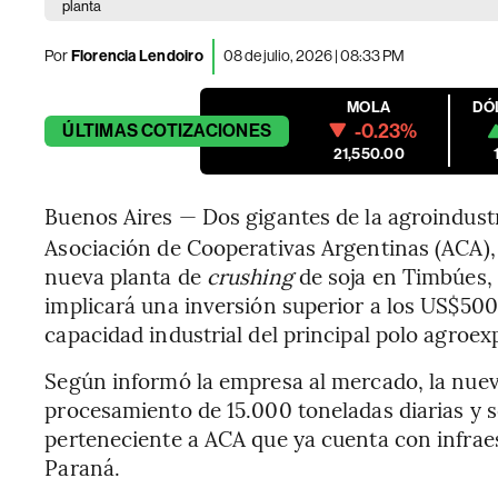
planta
Por
Florencia Lendoiro
08 de julio, 2026 | 08:33 PM
MOLA
DÓ
-0.23%
ÚLTIMAS
COTIZACIONES
21,550.00
Buenos Aires — Dos gigantes de la agroindustr
Asociación de Cooperativas Argentinas (ACA),
nueva planta de
crushing
de soja en Timbúes,
implicará una inversión superior a los US$500
capacidad industrial del principal polo agroe
Según informó la empresa al mercado, la nuev
procesamiento de 15.000 toneladas diarias y 
perteneciente a ACA que ya cuenta con infraest
Paraná.