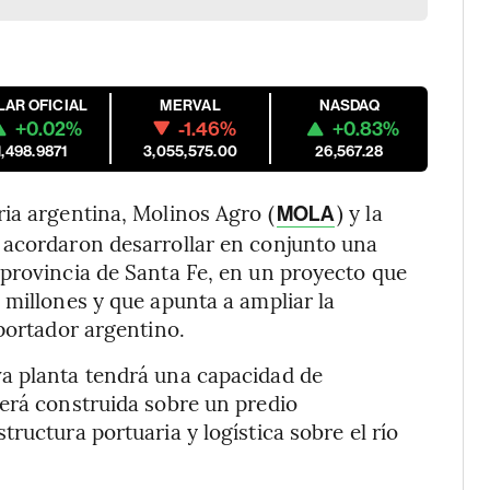
LAR OFICIAL
MERVAL
NASDAQ
+0.02%
-1.46%
+0.83%
1,498.9871
3,055,575.00
26,567.28
ia argentina, Molinos Agro (
) y la
MOLA
 acordaron desarrollar en conjunto una
 provincia de Santa Fe, en un proyecto que
 millones y que apunta a ampliar la
xportador argentino.
a planta tendrá una capacidad de
será construida sobre un predio
ructura portuaria y logística sobre el río