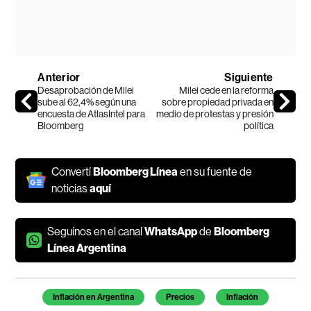
Anterior
Siguiente
Desaprobación de Milei
Milei cede en la reforma
sube al 62,4% según una
sobre propiedad privada en
encuesta de AtlasIntel para
medio de protestas y presión
Bloomberg
política
Convertí
Bloomberg Línea
en su fuente de
noticias
aquí
Seguínos en el canal
WhatsApp
de
Bloomberg
Línea Argentina
Temas de este artículo
Inflación en Argentina
Precios
Inflación