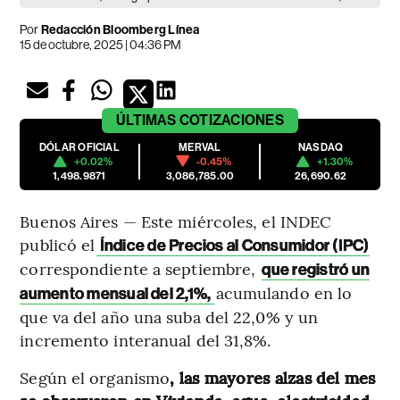
Por
Redacción Bloomberg Línea
15 de octubre, 2025 | 04:36 PM
ÚLTIMAS
COTIZACIONES
DÓLAR OFICIAL
MERVAL
NASDAQ
+0.02%
-0.45%
+1.30%
1,498.9871
3,086,785.00
26,690.62
Buenos Aires — Este miércoles, el INDEC
publicó el
Índice de Precios al Consumidor (IPC)
correspondiente a septiembre,
que registró un
acumulando en lo
aumento mensual del 2,1%,
que va del año una suba del 22,0% y un
incremento interanual del 31,8%.
Según el organismo
, las mayores alzas del mes