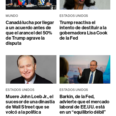
MUNDO
ESTADOS UNIDOS
Canadá lucha por llegar
Trump reactiva el
a un acuerdo antes de
intento de destituir a la
que el arancel del 50%
gobernadora Lisa Cook
de Trump agrave la
de la Fed
disputa
ESTADOS UNIDOS
ESTADOS UNIDOS
Muere John Loeb Jr., el
Barkin, de la Fed,
sucesor de una dinastía
advierte que el mercado
de Wall Street que se
laboral de EE.UU. está
volcó a la política
en un “equilibrio débil”