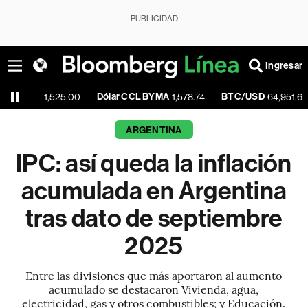
PUBLICIDAD
Ingresar
Dólar CCL BYMA
BTC/USD
+0.0
1,525.00
1,578.74
64,951.63
ARGENTINA
IPC: así queda la inflación
acumulada en Argentina
tras dato de septiembre
2025
Entre las divisiones que más aportaron al aumento
acumulado se destacaron Vivienda, agua,
electricidad, gas y otros combustibles; y Educación.