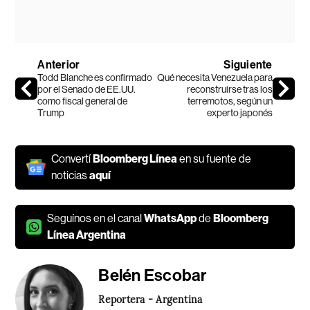
Anterior
Siguiente
Todd Blanche es confirmado
Qué necesita Venezuela para
por el Senado de EE.UU.
reconstruirse tras los
como fiscal general de
terremotos, según un
Trump
experto japonés
Convertí
Bloomberg Línea
en su fuente de
noticias
aquí
Seguínos en el canal
WhatsApp
de
Bloomberg
Línea Argentina
Belén Escobar
Reportera - Argentina