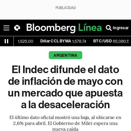
PUBLICIDAD
Ingresar
Dólar CCL BYMA
BTC/USD
+0.22
1,525.00
1,578.74
65,080.57
ARGENTINA
El Indec difunde el dato
de inflación de mayo con
un mercado que apuesta
a la desaceleración
El último dato oficial mostró una baja, al ubicarse en
2,6% para abril. El Gobierno de Milei espera una
nueva caída