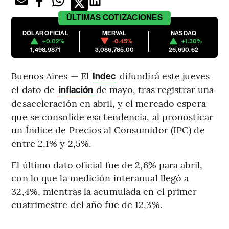
ÚLTIMAS
COTIZACIONES
DÓLAR OFICIAL
MERVAL
NASDAQ
+0.02%
-0.45%
+1.30%
1,498.9871
3,086,785.00
26,690.62
Buenos Aires — El
difundirá este jueves
Indec
el dato de
de mayo, tras registrar una
inflación
desaceleración en abril, y el mercado espera
que se consolide esa tendencia, al pronosticar
un Índice de Precios al Consumidor (IPC) de
entre 2,1% y 2,5%.
El último dato oficial fue de 2,6% para abril,
con lo que la medición interanual llegó a
32,4%, mientras la acumulada en el primer
cuatrimestre del año fue de 12,3%.