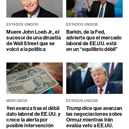
ESTADOS UNIDOS
ESTADOS UNIDOS
Muere John Loeb Jr., el
Barkin, de la Fed,
sucesor de una dinastía
advierte que el mercado
de Wall Street que se
laboral de EE.UU. está
volcó a la política
en un “equilibrio débil”
MERCADOS
ESTADOS UNIDOS
Yen avanza tras el débil
Trump dice que avanzan
dato laboral de EE.UU. y
las negociaciones sobre
crece la alerta por
Ormuz mientras Irán
posible intervención
evalúa veto a EE.UU.