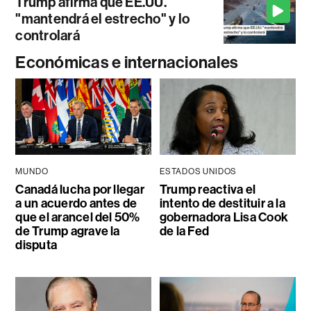
Trump afirma que EE.UU.
"mantendrá el estrecho" y lo
controlará
Económicas e internacionales
MUNDO
ESTADOS UNIDOS
Canadá lucha por llegar
Trump reactiva el
a un acuerdo antes de
intento de destituir a la
que el arancel del 50%
gobernadora Lisa Cook
de Trump agrave la
de la Fed
disputa