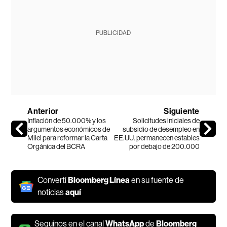
PUBLICIDAD
Anterior
Siguiente
Inflación de 50.000% y los
Solicitudes iniciales de
argumentos económicos de
subsidio de desempleo en
Milei para reformar la Carta
EE.UU. permanecen estables
Orgánica del BCRA
por debajo de 200.000
Convertí
Bloomberg Línea
en su fuente de
noticias
aquí
Seguínos en el canal
WhatsApp
de
Bloomberg