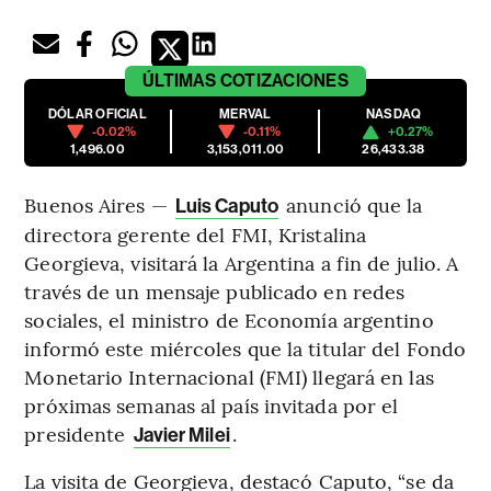
ÚLTIMAS
COTIZACIONES
DÓLAR OFICIAL
MERVAL
NASDAQ
-0.02%
-0.11%
+0.27%
1,496.00
3,153,011.00
26,433.38
Buenos Aires —
anunció que la
Luis Caputo
directora gerente del FMI, Kristalina
Georgieva, visitará la Argentina a fin de julio. A
través de un mensaje publicado en redes
sociales, el ministro de Economía argentino
informó este miércoles que la titular del Fondo
Monetario Internacional (FMI) llegará en las
próximas semanas al país invitada por el
presidente
.
Javier Milei
La visita de Georgieva, destacó Caputo, “se da