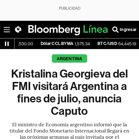
PUBLICIDAD
Ingresar
Dólar CCL BYMA
BTC/USD
-0.5
1,530.00
1,575.34
64,445.19
ARGENTINA
Kristalina Georgieva del
FMI visitará Argentina a
fines de julio, anuncia
Caputo
El ministro de Economía argentino informó que la
titular del Fondo Monetario Internacional llegará en
las próximas semanas al país invitada por el