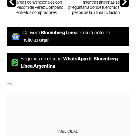
áreas convencionales con
mientras analistas se
Pecom de Perez Companc
preguntan a dónde fueron los
entre los compradores
pesos de la última licitación
Convertí
Bloomberg Línea
en su fuente de
noticias
aquí
Seguínos en el canal
WhatsApp
de
Bloomberg
Línea Argentina
PUBLICIDAD