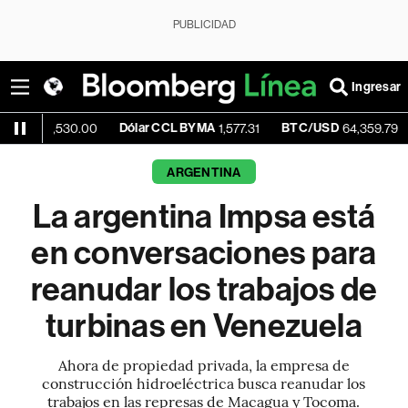
PUBLICIDAD
Ingresar
e
Dólar CCL BYMA
BTC/USD
-0.6
1,530.00
1,577.31
64,359.79
ARGENTINA
La argentina Impsa está
en conversaciones para
reanudar los trabajos de
turbinas en Venezuela
Ahora de propiedad privada, la empresa de
construcción hidroeléctrica busca reanudar los
trabajos en las represas de Macagua y Tocoma.