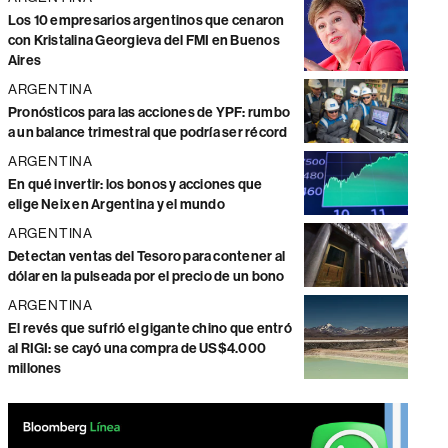
Los 10 empresarios argentinos que cenaron
con Kristalina Georgieva del FMI en Buenos
Aires
ARGENTINA
Pronósticos para las acciones de YPF: rumbo
a un balance trimestral que podría ser récord
ARGENTINA
En qué invertir: los bonos y acciones que
elige Neix en Argentina y el mundo
ARGENTINA
Detectan ventas del Tesoro para contener al
dólar en la pulseada por el precio de un bono
ARGENTINA
El revés que sufrió el gigante chino que entró
al RIGI: se cayó una compra de US$4.000
millones