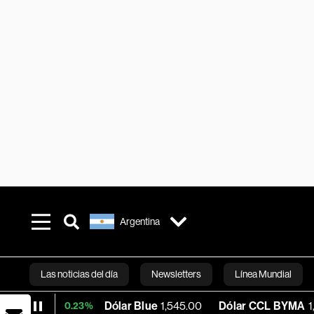
Argentina
Las noticias del día
Newsletters
Línea Mundial
Dólar Blue
1,545.00
Dólar CCL BYMA
1,579.83
+0.23%
Bloomberg 