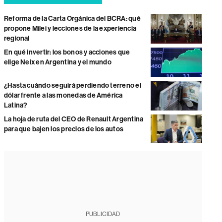
Reforma de la Carta Orgánica del BCRA: qué
propone Milei y lecciones de la experiencia
regional
En qué invertir: los bonos y acciones que
elige Neix en Argentina y el mundo
¿Hasta cuándo seguirá perdiendo terreno el
dólar frente a las monedas de América
Latina?
La hoja de ruta del CEO de Renault Argentina
para que bajen los precios de los autos
PUBLICIDAD