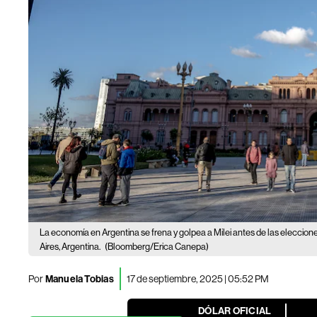
La economía en Argentina se frena y golpea a Milei antes de las eleccione
Aires, Argentina.
(Bloomberg/Erica Canepa)
Por
Manuela Tobias
17 de septiembre, 2025 | 05:52 PM
DÓLAR OFICIAL