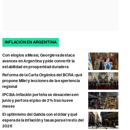
INFLACIÓN EN ARGENTINA
Con elogios a Messi, Georgieva destaca
avances en Argentina y pide convertir la
estabilidad en prosperidad duradera
Reforma de la Carta Orgánica del BCRA: qué
propone Milei y lecciones de la experiencia
regional
IPCBA: inflación porteña se desacelera en
junio y perfora el piso de 2% tras nueve
meses
El optimismo del Galicia con el dólar y qué
espera de la inflación y tasas para el resto del
2026