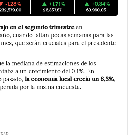
-1.28%
+1.71%
+0.34%
,232,579.00
26,357.87
63,960.05
ajo en el segundo trimestre
en
año, cuando faltan pocas semanas para las
 mes, que serán cruciales para el presidente
ue la mediana de estimaciones de los
taba a un crecimiento del 0,1%. En
o pasado,
la economía local creció un 6,3%
,
sperada por la misma encuesta.
IDAD