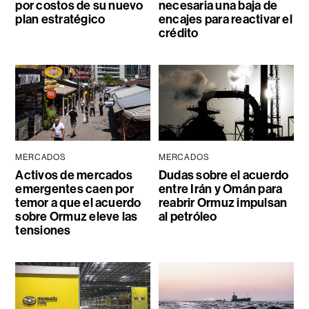
por costos de su nuevo
necesaria una baja de
plan estratégico
encajes para reactivar el
crédito
MERCADOS
MERCADOS
Activos de mercados
Dudas sobre el acuerdo
emergentes caen por
entre Irán y Omán para
temor a que el acuerdo
reabrir Ormuz impulsan
sobre Ormuz eleve las
al petróleo
tensiones