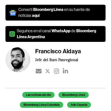
Convertí
Bloomberg Línea
en su fuente de
noticias
aquí
Seguínos en el canal
WhatsApp
de
Bloomberg
Línea Argentina
Francisco Aldaya
Jefé del Buró Panregional
Temas de este artículo
Las noticias del día
Bloomberg Línea
Bloomberg Línea Colombia
Iván Cepeda