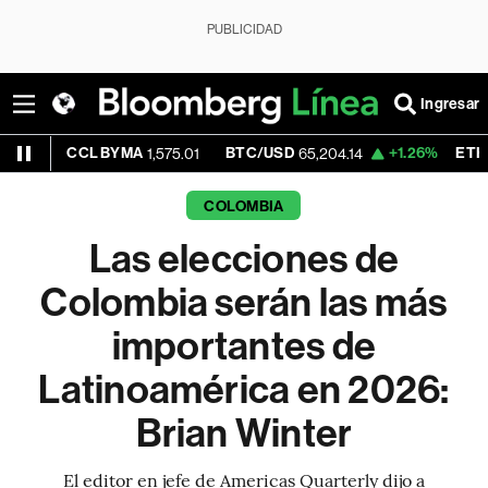
PUBLICIDAD
Ingresar
L BYMA
BTC/USD
+1.26%
ETH/USD
1,575.01
65,204.14
1,928.8
COLOMBIA
Las elecciones de
Colombia serán las más
importantes de
Latinoamérica en 2026:
Brian Winter
El editor en jefe de Americas Quarterly dijo a