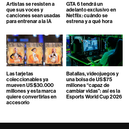
Artistas se resisten a
GTA 6 tendrá un
que sus voces y
adelanto exclusivo en
canciones sean usadas
Netflix: cuándo se
para entrenar a la IA
estrena y a qué hora
Las tarjetas
Batallas, videojuegos y
coleccionables ya
una bolsa de US$75
mueven US$30.000
millones “capaz de
millones y esta marca
cambiar vidas”: así es la
quiere convertirlas en
Esports World Cup 2026
accesorio