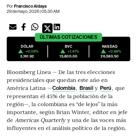
Por
Francisco Aldaya
29 de mayo, 2026 | 05:30 AM
ÚLTIMAS
COTIZACIONES
DÓLAR
BVC
NASDAQ
+0.08%
+1.41%
+0.88%
3,161.92
15,800.00
26,580.50
Bloomberg Línea — De las tres elecciones
presidenciales que quedan este año en
América Latina —
,
y
, que
Colombia
Brasil
Perú
representan el 45% de la población de la
región—, la colombiana es “de lejos” la más
importante, según Brian Winter, editor en jefe
de
Americas Quarterly
y una de las voces más
influyentes en el análisis político de la región.