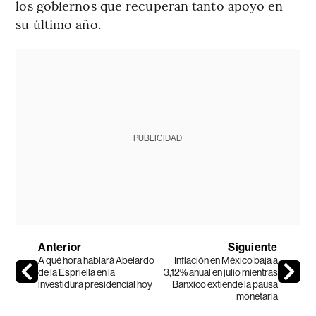
los gobiernos que recuperan tanto apoyo en
su último año.
PUBLICIDAD
Anterior
Siguiente
A qué hora hablará Abelardo
Inflación en México baja a
de la Espriella en la
3,12% anual en julio mientras
investidura presidencial hoy
Banxico extiende la pausa
monetaria