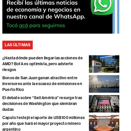
LAS ÚLTIMAS
¿Hasta dónde pueden llegar las acciones de
AMD? BofA es optimista, pero advierte
riesgos
Bonos de San Juan ganan atractivo entre
inversores ante la escasez de emisiones en
Puerto Rico
El debate sobre “Sell América” resurge tras
decisiones de Washington que siembran
dudas
Caputo festejó el aporte de US$100 millones
por año que hará el mayor proyecto minero
argentino