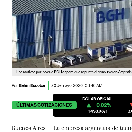
Los motivos por los que BGH espera que repunte el consumo en Argentina
Por
Belén Escobar
20 de mayo, 2026 | 03:40 AM
DÓLAR OFICIAL
+0.02%
ÚLTIMAS
COTIZACIONES
1,498.9871
3
Buenos Aires — La empresa argentina de tecn