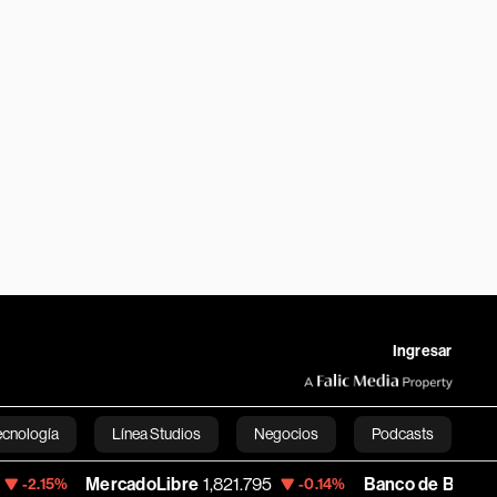
Ingresar
ecnología
Línea Studios
Negocios
Podcasts
MercadoLibre
1,821.795
Banco de Bogota
38,900.0
-0.14%
English