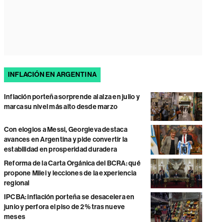
INFLACIÓN EN ARGENTINA
Inflación porteña sorprende al alza en julio y
marca su nivel más alto desde marzo
Con elogios a Messi, Georgieva destaca
avances en Argentina y pide convertir la
estabilidad en prosperidad duradera
Reforma de la Carta Orgánica del BCRA: qué
propone Milei y lecciones de la experiencia
regional
IPCBA: inflación porteña se desacelera en
junio y perfora el piso de 2% tras nueve
meses