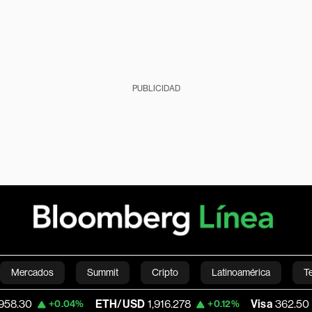
PUBLICIDAD
Mercados
Summit
Cripto
Latinoamérica
T
ETH/USD
1,916.278
Visa
362.50
+0.04%
+0.12%
-2.15%
Green
Economía
Estilo de vida
Mundo
Videos