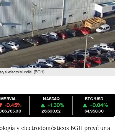
(BGH)
 y el efecto Mundial.
MERVAL
NASDAQ
BTC/USD
-0.45%
+1.30%
+0.04%
,086,785.00
26,690.62
64,958.30
ología y electrodomésticos BGH prevé una