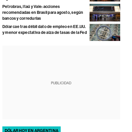
Petrobras, Itaú y Vale: acciones
recomendadas en Brasil para agosto, según
bancos y corredurías
Dólar cae tras débil dato de empleo en EE.UU.
y menor expectativa de alza de tasas de la Fed
PUBLICIDAD
DÓLAR HOY EN ARGENTINA