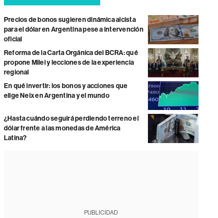
Precios de bonos sugieren dinámica alcista
para el dólar en Argentina pese a intervención
oficial
Reforma de la Carta Orgánica del BCRA: qué
propone Milei y lecciones de la experiencia
regional
En qué invertir: los bonos y acciones que
elige Neix en Argentina y el mundo
¿Hasta cuándo seguirá perdiendo terreno el
dólar frente a las monedas de América
Latina?
PUBLICIDAD