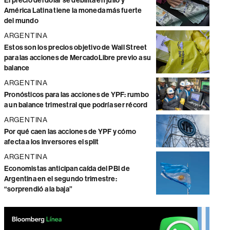
El precio del dólar se debilita en julio y
América Latina tiene la moneda más fuerte
del mundo
ARGENTINA
Estos son los precios objetivo de Wall Street
para las acciones de MercadoLibre previo a su
balance
ARGENTINA
Pronósticos para las acciones de YPF: rumbo
a un balance trimestral que podría ser récord
ARGENTINA
Por qué caen las acciones de YPF y cómo
afecta a los inversores el split
ARGENTINA
Economistas anticipan caída del PBI de
Argentina en el segundo trimestre:
“sorprendió a la baja”