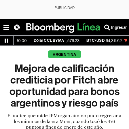
PUBLICIDAD
Ingresar
Dólar CCL BYMA
BTC/USD
-0.13%
E
0.00
1,576.23
64,311.62
ARGENTINA
Mejora de calificación
crediticia por Fitch abre
oportunidad para bonos
argentinos y riesgo país
El índice que mide JPMorgan aún no pudo regresar a
los mínimos de la era Milei, cuando tocó los 476
puntos a fines de enero de este año.