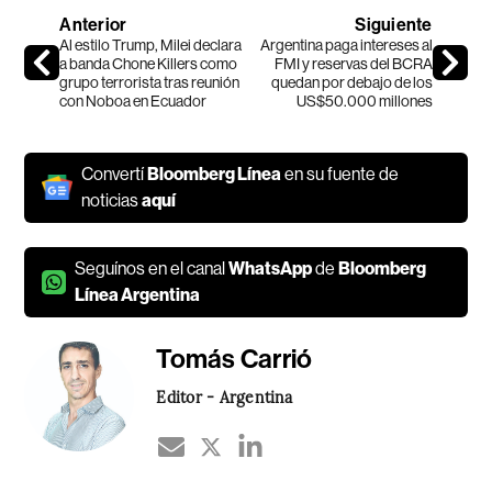
Anterior
Siguiente
Al estilo Trump, Milei declara
Argentina paga intereses al
a banda Chone Killers como
FMI y reservas del BCRA
grupo terrorista tras reunión
quedan por debajo de los
con Noboa en Ecuador
US$50.000 millones
Convertí
Bloomberg Línea
en su fuente de
noticias
aquí
Seguínos en el canal
WhatsApp
de
Bloomberg
Línea Argentina
Tomás Carrió
Editor - Argentina