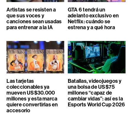
Artistas se resisten a
GTA 6 tendrá un
que sus voces y
adelanto exclusivo en
canciones sean usadas
Netflix: cuándo se
para entrenar a la IA
estrena y a qué hora
Las tarjetas
Batallas, videojuegos y
coleccionables ya
una bolsa de US$75
mueven US$30.000
millones “capaz de
millones y esta marca
cambiar vidas”: así es la
quiere convertirlas en
Esports World Cup 2026
accesorio