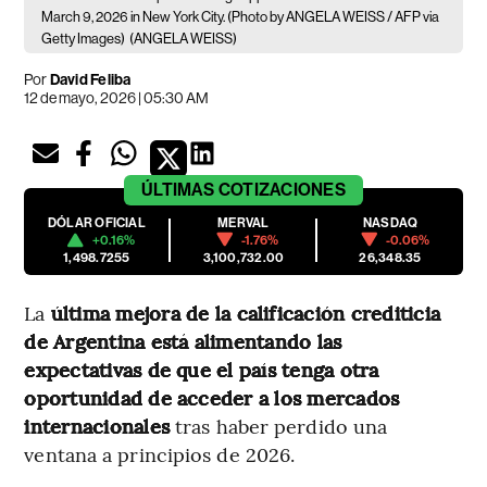
March 9, 2026 in New York City. (Photo by ANGELA WEISS / AFP via
Getty Images)
(ANGELA WEISS)
Por
David Feliba
12 de mayo, 2026 | 05:30 AM
ÚLTIMAS
COTIZACIONES
DÓLAR OFICIAL
MERVAL
NASDAQ
+0.16%
-1.76%
-0.06%
1,498.7255
3,100,732.00
26,348.35
La
última mejora de la calificación crediticia
de Argentina está alimentando las
expectativas de que el país tenga otra
oportunidad de acceder a los mercados
internacionales
tras haber perdido una
ventana a principios de 2026.