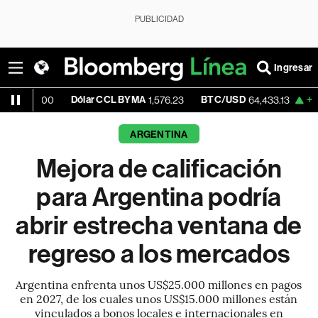
PUBLICIDAD
Ingresar
Dólar CCL BYMA
BTC/USD
+0.06%
ET
1,576.23
64,433.13
ARGENTINA
Mejora de calificación
para Argentina podría
abrir estrecha ventana de
regreso a los mercados
Argentina enfrenta unos US$25.000 millones en pagos
en 2027, de los cuales unos US$15.000 millones están
vinculados a bonos locales e internacionales en