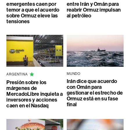
emergentes caen por
entre Irán y Omán para
temor a que el acuerdo
reabrir Ormuz impulsan
sobre Ormuz eleve las
al petróleo
tensiones
MUNDO
ARGENTINA
Irán dice que acuerdo
Presión sobre los
con Omán para
márgenes de
gestionar el estrecho de
MercadoLibre inquieta a
Ormuz está en su fase
inversores y acciones
final
caen en el Nasdaq