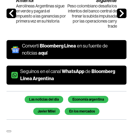
Anterior
Siguiente
Aerolíneas Argentinas sigue
Peso colombiano desafía los
en verde y pagará el
intentos del banco central de
impuesto a las ganancias por
frenar la subida impulsada
primera vez en su historia
por las operaciones carry
trade
Convertí
Bloomberg Línea
en su fuente de
noticias
aquí
Seguínos en el canal
WhatsApp
de
Bloomberg
Línea Argentina
Temas de este artículo
Las noticias del día
Economía argentina
Javier Milei
En los mercados