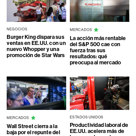
NEGOCIOS
MERCADOS
Burger King dispara sus
La acción más rentable
ventas en EE.UU. con un
del S&P 500 cae con
nuevo Whopper y una
fuerza tras sus
promoción de Star Wars
resultados: qué
preocupa al mercado
ESTADOS UNIDOS
MERCADOS
Productividad laboral de
Wall Street cierra a la
EE.UU. acelera más de
baja por el repunte del