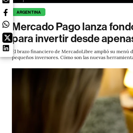
ARGENTINA
Mercado Pago lanza fondos
para invertir desde apen
El brazo financiero de MercadoLibre amplió su menú de
pequeños inversores. Cómo son las nuevas herramienta