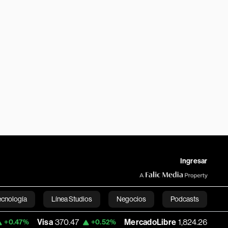
Ingresar
ecnología
Línea Studios
Negocios
Podcasts
Visa
370.47
MercadoLibre
1,824.26
Ban
+0.52%
-5.23%
English