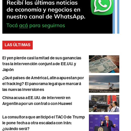
LAS ÚLTIMAS
El yen pierde casi la mitad de sus ganancias
tras la intervención conjunta de EE.UU. y
Japón
¿Qué países de América Latina apuestan por
el fracking? El panorama legal que marcará
las nuevas inversiones
China acusa a EE.UU. de intervenir en
Argentina por un contrato con Huawei
La consultora que anticipó el TACO de Trump
le pone fecha a otra escalada con Irán:
¿cuándo será?