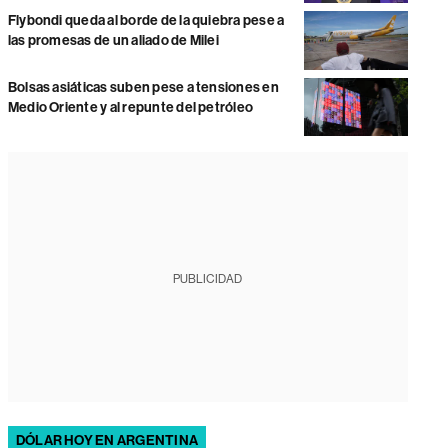
Flybondi queda al borde de la quiebra pese a
las promesas de un aliado de Milei
Bolsas asiáticas suben pese a tensiones en
Medio Oriente y al repunte del petróleo
PUBLICIDAD
DÓLAR HOY EN ARGENTINA