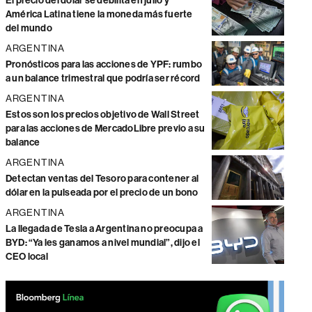
El precio del dólar se debilita en julio y
América Latina tiene la moneda más fuerte
del mundo
ARGENTINA
Pronósticos para las acciones de YPF: rumbo
a un balance trimestral que podría ser récord
ARGENTINA
Estos son los precios objetivo de Wall Street
para las acciones de MercadoLibre previo a su
balance
ARGENTINA
Detectan ventas del Tesoro para contener al
dólar en la pulseada por el precio de un bono
ARGENTINA
La llegada de Tesla a Argentina no preocupa a
BYD: “Ya les ganamos a nivel mundial”, dijo el
CEO local