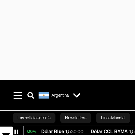
Argentina
Las noticias del día
Newsletters
Línea Mundial
Dólar Blue
1,530.00
Dólar CCL BYMA
1,576.23
B
+0.16%
Bloomberg 