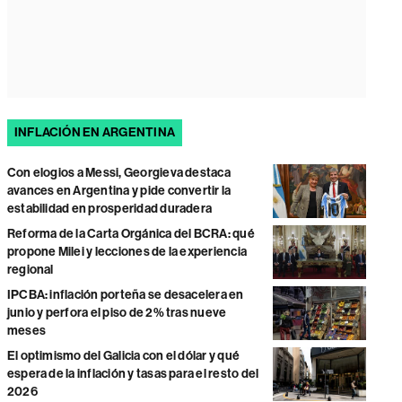
INFLACIÓN EN ARGENTINA
Con elogios a Messi, Georgieva destaca
avances en Argentina y pide convertir la
estabilidad en prosperidad duradera
Reforma de la Carta Orgánica del BCRA: qué
propone Milei y lecciones de la experiencia
regional
IPCBA: inflación porteña se desacelera en
junio y perfora el piso de 2% tras nueve
meses
El optimismo del Galicia con el dólar y qué
espera de la inflación y tasas para el resto del
2026