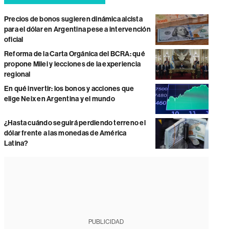
Precios de bonos sugieren dinámica alcista
para el dólar en Argentina pese a intervención
oficial
Reforma de la Carta Orgánica del BCRA: qué
propone Milei y lecciones de la experiencia
regional
En qué invertir: los bonos y acciones que
elige Neix en Argentina y el mundo
¿Hasta cuándo seguirá perdiendo terreno el
dólar frente a las monedas de América
Latina?
PUBLICIDAD