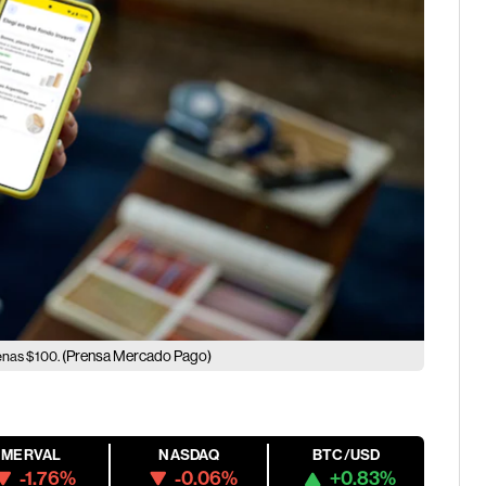
(Prensa Mercado Pago)
penas $100.
MERVAL
NASDAQ
BTC/USD
-1.76%
-0.06%
+0.83%