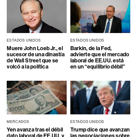
ESTADOS UNIDOS
ESTADOS UNIDOS
Muere John Loeb Jr., el
Barkin, de la Fed,
sucesor de una dinastía
advierte que el mercado
de Wall Street que se
laboral de EE.UU. está
volcó a la política
en un “equilibrio débil”
MERCADOS
ESTADOS UNIDOS
Yen avanza tras el débil
Trump dice que avanzan
dato laboral de EE.UU. y
las negociaciones sobre