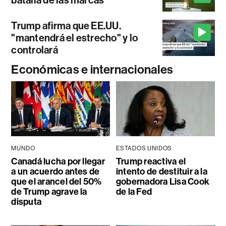
batalla de las marcas
Trump afirma que EE.UU.
"mantendrá el estrecho" y lo
controlará
Económicas e internacionales
MUNDO
ESTADOS UNIDOS
Canadá lucha por llegar
Trump reactiva el
a un acuerdo antes de
intento de destituir a la
que el arancel del 50%
gobernadora Lisa Cook
de Trump agrave la
de la Fed
disputa