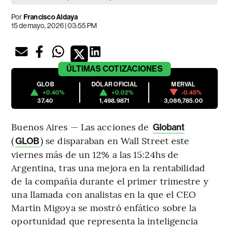
Por
Francisco Aldaya
15 de mayo, 2026 | 03:55 PM
ÚLTIMAS
COTIZACIONES
GLOB
DÓLAR OFICIAL
MERVAL
+0.40%
+0.02%
-0.45%
37.40
1,498.9871
3,086,785.00
Buenos Aires — Las acciones de
Globant
(
) se disparaban en Wall Street este
GLOB
viernes más de un 12% a las 15:24hs de
Argentina, tras una mejora en la rentabilidad
de la compañía durante el primer trimestre y
una llamada con analistas en la que el CEO
Martín Migoya se mostró enfático sobre la
oportunidad que representa la inteligencia