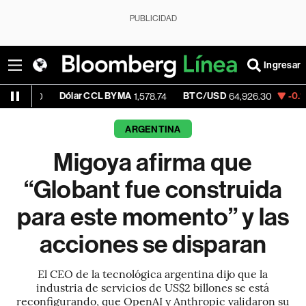
PUBLICIDAD
Ingresar
Dólar CCL BYMA
BTC/USD
-0.17%
ETH/U
1,578.74
64,926.30
ARGENTINA
Migoya afirma que
“Globant fue construida
para este momento” y las
acciones se disparan
El CEO de la tecnológica argentina dijo que la
industria de servicios de US$2 billones se está
reconfigurando, que OpenAI y Anthropic validaron su