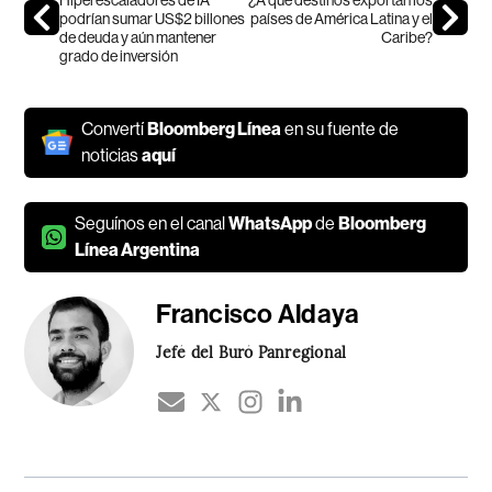
podrían sumar US$2 billones
países de América Latina y el
de deuda y aún mantener
Caribe?
grado de inversión
Convertí
Bloomberg Línea
en su fuente de
noticias
aquí
Seguínos en el canal
WhatsApp
de
Bloomberg
Línea Argentina
Francisco Aldaya
Jefé del Buró Panregional