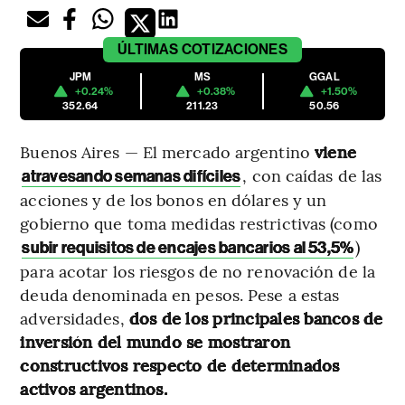
ÚLTIMAS
COTIZACIONES
JPM
MS
GGAL
+0.24%
+0.38%
+1.50%
352.64
211.23
50.56
Buenos Aires — El mercado argentino
viene
, con caídas de las
atravesando semanas difíciles
acciones y de los bonos en dólares y un
gobierno que toma medidas restrictivas (como
)
subir requisitos de encajes bancarios al 53,5%
para acotar los riesgos de no renovación de la
deuda denominada en pesos. Pese a estas
adversidades,
dos de los principales bancos de
inversión del mundo se mostraron
constructivos respecto de determinados
activos argentinos.