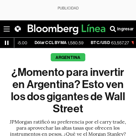
PUBLICIDAD
Ingresar
Dólar CCL BYMA
BTC/USD
-0.29%
E
00
1,580.59
63,557.27
ARGENTINA
¿Momento para invertir
en Argentina? Esto ven
los dos gigantes de Wall
Street
JPMorgan ratificó su preferencia por el carry trade,
para aprovechar las altas tasas que ofrecen los
instrumentos en pesos. ¿Qué ve el Morgan Stanley?