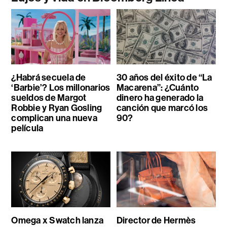
¿Habrá secuela de
30 años del éxito de “La
‘Barbie’? Los millonarios
Macarena”: ¿Cuánto
sueldos de Margot
dinero ha generado la
Robbie y Ryan Gosling
canción que marcó los
complican una nueva
90?
película
Omega x Swatch lanza
Director de Hermès