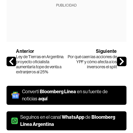
PUBLICIDAD
Anterior
Siguiente
Ley de Tierras en Argentina:
Por qué caen las acciones de
proyecto oficialista
YPF y cómo afecta a los
aumentaría tope de venta a
inversores el split
extranjeros al 25%
Convertí
Bloomberg Línea
en su fuente de
noticias
aquí
Seguínos en el canal
WhatsApp
de
Bloomberg
Línea Argentina