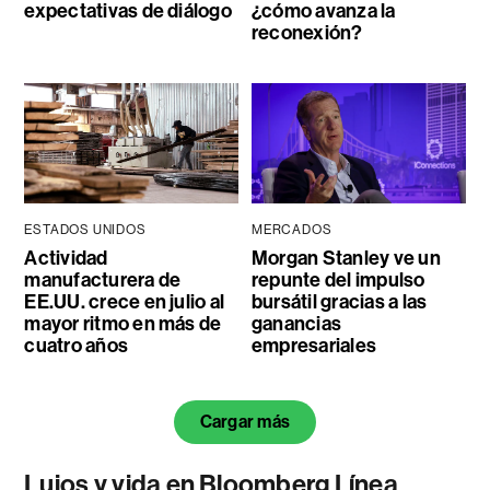
expectativas de diálogo
¿cómo avanza la
reconexión?
ESTADOS UNIDOS
MERCADOS
Actividad
Morgan Stanley ve un
manufacturera de
repunte del impulso
EE.UU. crece en julio al
bursátil gracias a las
mayor ritmo en más de
ganancias
cuatro años
empresariales
Cargar más
Lujos y vida en Bloomberg Línea