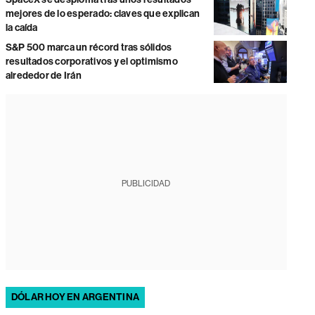
mejores de lo esperado: claves que explican
la caída
S&P 500 marca un récord tras sólidos
resultados corporativos y el optimismo
alrededor de Irán
PUBLICIDAD
DÓLAR HOY EN ARGENTINA