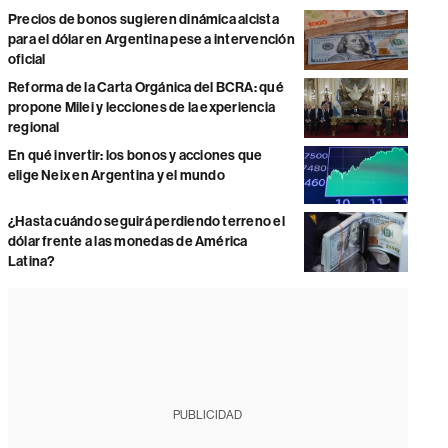
Precios de bonos sugieren dinámica alcista
para el dólar en Argentina pese a intervención
oficial
Reforma de la Carta Orgánica del BCRA: qué
propone Milei y lecciones de la experiencia
regional
En qué invertir: los bonos y acciones que
elige Neix en Argentina y el mundo
¿Hasta cuándo seguirá perdiendo terreno el
dólar frente a las monedas de América
Latina?
PUBLICIDAD