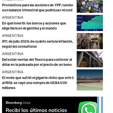
Pronósticos para las acciones de YPF: rumbo
a un balance trimestral que podría ser récord
ARGENTINA
En qué invertir: los bonos y acciones que
elige Neix en Argentina y el mundo
ARGENTINA
IPC de julio 2026: de cuánto sería la inflación,
según las consultoras
ARGENTINA
Detectan ventas del Tesoro para contener al
dólar en la pulseada por el precio de un bono
ARGENTINA
El revés que sufrió el gigante chino que entró
al RIGI: se cayó una compra de US$4.000
millones