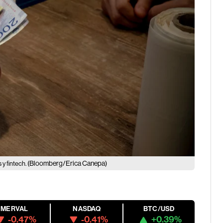
(Bloomberg/Erica Canepa)
 y fintech.
MERVAL
NASDAQ
BTC/USD
-0.47%
-0.41%
+0.39%