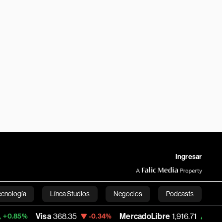
Ingresar
ecnología
Línea Studios
Negocios
Podcasts
Visa
368.35
MercadoLibre
1,916.71
Banc
-0.34%
+1.41%
English