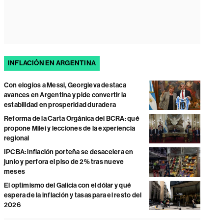
INFLACIÓN EN ARGENTINA
Con elogios a Messi, Georgieva destaca
avances en Argentina y pide convertir la
estabilidad en prosperidad duradera
Reforma de la Carta Orgánica del BCRA: qué
propone Milei y lecciones de la experiencia
regional
IPCBA: inflación porteña se desacelera en
junio y perfora el piso de 2% tras nueve
meses
El optimismo del Galicia con el dólar y qué
espera de la inflación y tasas para el resto del
2026