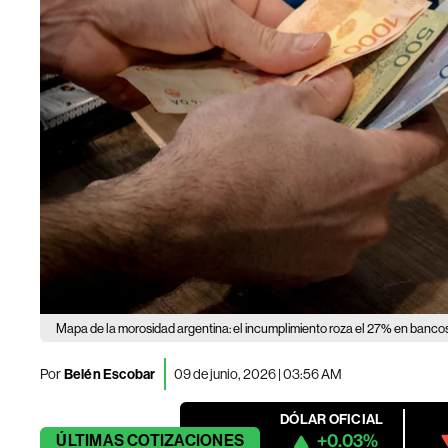
Mapa de la morosidad argentina: el incumplimiento roza el 27% en bancos
Por
Belén Escobar
09 de junio, 2026 | 03:56 AM
DÓLAR OFICIAL
+0.03%
ÚLTIMAS
COTIZACIONES