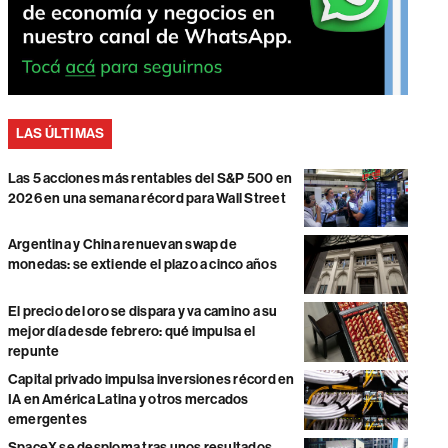
LAS ÚLTIMAS
Las 5 acciones más rentables del S&P 500 en
2026 en una semana récord para Wall Street
Argentina y China renuevan swap de
monedas: se extiende el plazo a cinco años
El precio del oro se dispara y va camino a su
mejor día desde febrero: qué impulsa el
repunte
Capital privado impulsa inversiones récord en
IA en América Latina y otros mercados
emergentes
SpaceX se desploma tras unos resultados