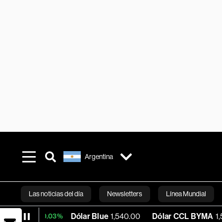
Argentina
Las noticias del día
Newsletters
Línea Mundial
Dólar Blue
1,540.00
Dólar CCL BYMA
1,577.36
+0.03%
Bloomberg 