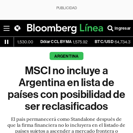
PUBLICIDAD
Ingresar
Dólar CCL BYMA
BTC/USD
-0.08
,530.00
1,575.92
64,734.37
ARGENTINA
MSCI no incluye a
Argentina en lista de
países con posibilidad de
ser reclasificados
El país permanecerá como Standalone después de
que la firma financiera no lo incluyera en el listado de
países sujetos a ascender a mercado frontera o