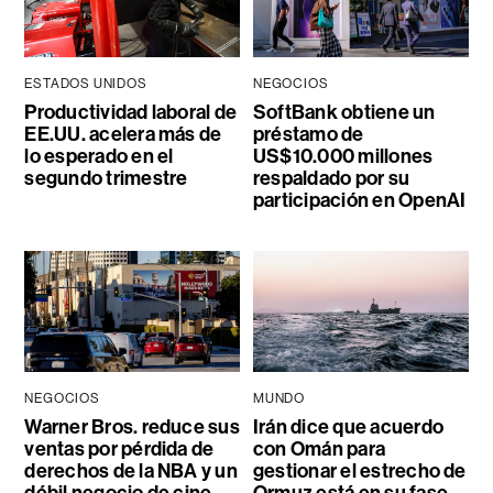
ESTADOS UNIDOS
NEGOCIOS
Productividad laboral de
SoftBank obtiene un
EE.UU. acelera más de
préstamo de
lo esperado en el
US$10.000 millones
segundo trimestre
respaldado por su
participación en OpenAI
NEGOCIOS
MUNDO
Warner Bros. reduce sus
Irán dice que acuerdo
ventas por pérdida de
con Omán para
derechos de la NBA y un
gestionar el estrecho de
débil negocio de cine
Ormuz está en su fase