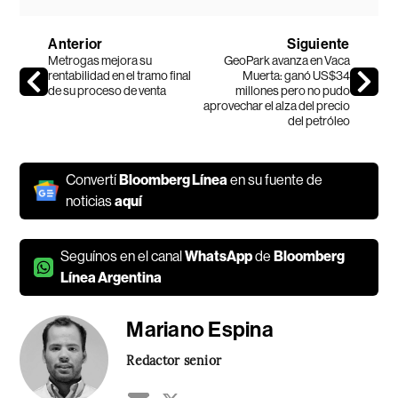
Anterior
Siguiente
Metrogas mejora su
GeoPark avanza en Vaca
rentabilidad en el tramo final
Muerta: ganó US$34
de su proceso de venta
millones pero no pudo
aprovechar el alza del precio
del petróleo
Convertí
Bloomberg Línea
en su fuente de
noticias
aquí
Seguínos en el canal
WhatsApp
de
Bloomberg
Línea Argentina
Mariano Espina
Redactor senior