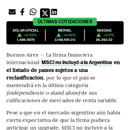
ÚLTIMAS
COTIZACIONES
DÓLAR OFICIAL
MERVAL
NASDAQ
+0.02%
+0.40%
+0.11%
1,496.5679
3,168,981.00
26,393.02
Buenos Aires — La firma financiera
internacional
en
MSCI no incluyó a la Argentina
el listado de países sujetos a una
reclasificación
, por lo que el país se
mantendrá en la última categoría
(independiente o stand alone)
de sus
calificaciones de mercados de renta variable.
Pese a que en el mercado argentino aún había
cierta expectativa de que la firma pudiera
anticipar un upgrade,
MSCI no incluyó a la