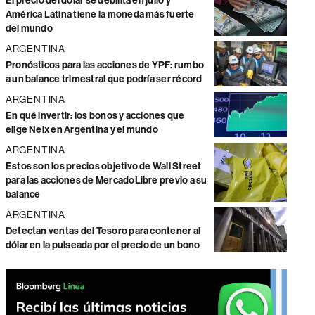
El precio del dólar se debilita en julio y
América Latina tiene la moneda más fuerte
del mundo
ARGENTINA
Pronósticos para las acciones de YPF: rumbo
a un balance trimestral que podría ser récord
ARGENTINA
En qué invertir: los bonos y acciones que
elige Neix en Argentina y el mundo
ARGENTINA
Estos son los precios objetivo de Wall Street
para las acciones de MercadoLibre previo a su
balance
ARGENTINA
Detectan ventas del Tesoro para contener al
dólar en la pulseada por el precio de un bono