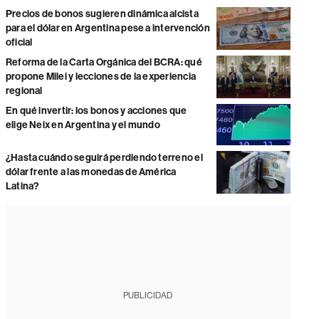
Precios de bonos sugieren dinámica alcista
para el dólar en Argentina pese a intervención
oficial
Reforma de la Carta Orgánica del BCRA: qué
propone Milei y lecciones de la experiencia
regional
En qué invertir: los bonos y acciones que
elige Neix en Argentina y el mundo
¿Hasta cuándo seguirá perdiendo terreno el
dólar frente a las monedas de América
Latina?
PUBLICIDAD