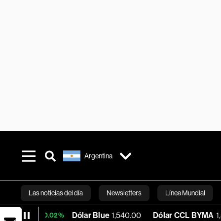
Argentina
Las noticias del día
Newsletters
Línea Mundial
Dólar Blue
1,540.00
Dólar CCL BYMA
1,575.06
+0.02%
Bloomberg 