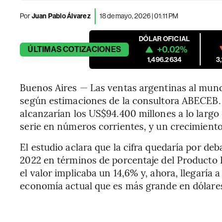
Por
Juan Pablo Álvarez
18 de mayo, 2026 | 01:11 PM
DÓLAR OFICIAL
+0.02%
ÚLTIMAS
COTIZACIONES
1,496.2634
3
Buenos Aires — Las ventas argentinas al mund
según estimaciones de la consultora ABECEB. 
alcanzarían los US$94.400 millones a lo largo 
serie en números corrientes, y un crecimiento
El estudio aclara que la cifra quedaría por de
2022 en términos de porcentaje del Producto B
el valor implicaba un 14,6% y, ahora, llegaría 
economía actual que es más grande en dólares