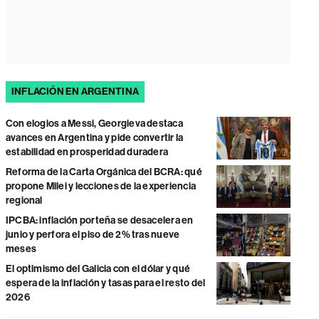
INFLACIÓN EN ARGENTINA
Con elogios a Messi, Georgieva destaca
avances en Argentina y pide convertir la
estabilidad en prosperidad duradera
Reforma de la Carta Orgánica del BCRA: qué
propone Milei y lecciones de la experiencia
regional
IPCBA: inflación porteña se desacelera en
junio y perfora el piso de 2% tras nueve
meses
El optimismo del Galicia con el dólar y qué
espera de la inflación y tasas para el resto del
2026