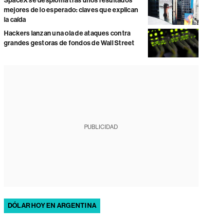
SpaceX se desploma tras unos resultados
mejores de lo esperado: claves que explican
la caída
Hackers lanzan una ola de ataques contra
grandes gestoras de fondos de Wall Street
PUBLICIDAD
DÓLAR HOY EN ARGENTINA