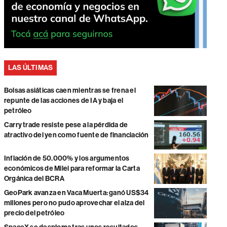
LAS ÚLTIMAS
Bolsas asiáticas caen mientras se frena el
repunte de las acciones de IA y baja el
petróleo
Carry trade resiste pese a la pérdida de
atractivo del yen como fuente de financiación
Inflación de 50.000% y los argumentos
económicos de Milei para reformar la Carta
Orgánica del BCRA
GeoPark avanza en Vaca Muerta: ganó US$34
millones pero no pudo aprovechar el alza del
precio del petróleo