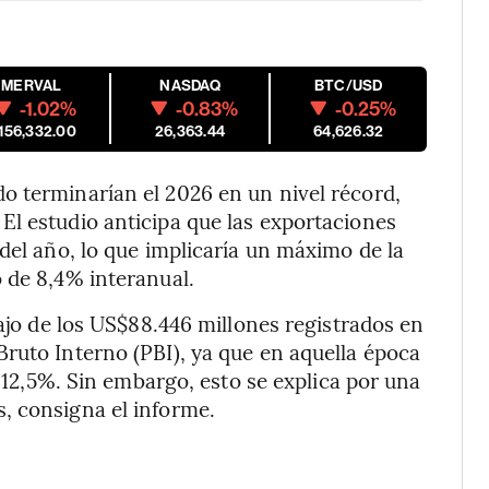
MERVAL
NASDAQ
BTC/USD
-1.02%
-0.83%
-0.25%
,156,332.00
26,363.44
64,626.32
o terminarían el 2026 en un nivel récord,
El estudio anticipa que las exportaciones
del año, lo que implicaría un máximo de la
 de 8,4% interanual.
bajo de los US$88.446 millones registrados en
ruto Interno (PBI), ya que en aquella época
a 12,5%. Sin embargo, esto se explica por una
, consigna el informe.