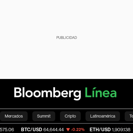
PUBLICIDAD
Mercados
Summit
Cripto
Latinoamérica
T
BTC/USD
64,644.44
ETH/USD
1,909.138
-0.22%
-0.35%
Green
Economía
Estilo de vida
Mundo
Videos