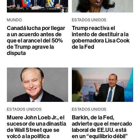
MUNDO
ESTADOS UNIDOS
Canadá lucha por llegar
Trump reactiva el
a un acuerdo antes de
intento de destituir a la
que el arancel del 50%
gobernadora Lisa Cook
de Trump agrave la
de la Fed
disputa
ESTADOS UNIDOS
ESTADOS UNIDOS
Muere John Loeb Jr., el
Barkin, de la Fed,
sucesor de una dinastía
advierte que el mercado
de Wall Street que se
laboral de EE.UU. está
volcó a la política
en un “equilibrio débil”