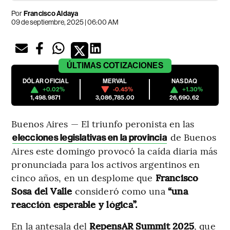
Por
Francisco Aldaya
09 de septiembre, 2025 | 06:00 AM
ÚLTIMAS
COTIZACIONES
DÓLAR OFICIAL
MERVAL
NASDAQ
+0.02%
-0.45%
+1.30%
1,498.9871
3,086,785.00
26,690.62
Buenos Aires — El triunfo peronista en las
de Buenos
elecciones legislativas en la provincia
Aires este domingo provocó la caída diaria más
pronunciada para los activos argentinos en
cinco años, en un desplome que
Francisco
Sosa del
Valle
consideró como una
“una
reacción esperable y lógica”.
En la antesala del
RepensAR Summit 2025
, que