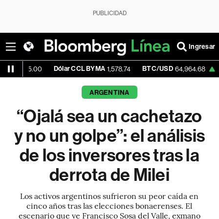
PUBLICIDAD
Ingresar
Dólar CCL BYMA
BTC/USD
+0.05%
25.00
1,578.74
64,964.68
ARGENTINA
“Ojalá sea un cachetazo
y no un golpe”: el análisis
de los inversores tras la
derrota de Milei
Los activos argentinos sufrieron su peor caída en
cinco años tras las elecciones bonaerenses. El
escenario que ve Francisco Sosa del Valle, exmano