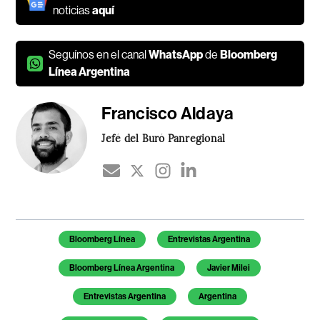
noticias
aquí
Seguínos en el canal
WhatsApp
de
Bloomberg
Línea Argentina
Francisco Aldaya
Jefé del Buró Panregional
Temas de este artículo
Bloomberg Línea
Entrevistas Argentina
Bloomberg Línea Argentina
Javier Milei
Entrevistas Argentina
Argentina