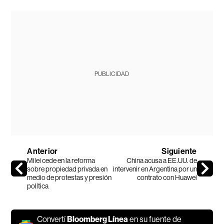
PUBLICIDAD
Anterior
Siguiente
Milei cede en la reforma
China acusa a EE.UU. de
sobre propiedad privada en
intervenir en Argentina por un
medio de protestas y presión
contrato con Huawei
política
Convertí
Bloomberg Línea
en su fuente de