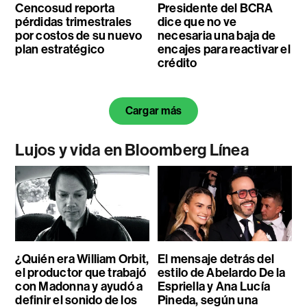
Cencosud reporta
Presidente del BCRA
pérdidas trimestrales
dice que no ve
por costos de su nuevo
necesaria una baja de
plan estratégico
encajes para reactivar el
crédito
Cargar más
Lujos y vida en Bloomberg Línea
¿Quién era William Orbit,
El mensaje detrás del
el productor que trabajó
estilo de Abelardo De la
con Madonna y ayudó a
Espriella y Ana Lucía
definir el sonido de los
Pineda, según una