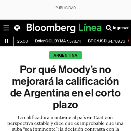
PUBLICIDAD
Ingresar
Dólar CCL BYMA
BTC/USD
-0.38%
5.00
1,578.74
64,789.73
ARGENTINA
Por qué Moody’s no
mejorará la calificación
de Argentina en el corto
plazo
La calificadora mantiene al país en Caa1 con
perspectiva estable y dice que es improbable que una
suba “sea inminente”; la decisión contrasta con la