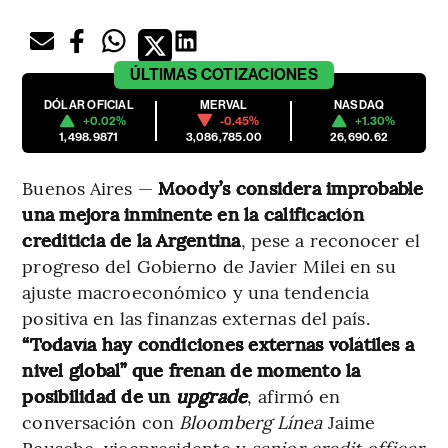
ÚLTIMAS
COTIZACIONES
DÓLAR OFICIAL
MERVAL
NASDAQ
+0.02%
-0.45%
+1.30%
1,498.9871
3,086,785.00
26,690.62
Buenos Aires —
Moody’s considera improbable
una mejora inminente en la calificación
crediticia de la Argentina
, pese a reconocer el
progreso del Gobierno de Javier Milei en su
ajuste macroeconómico y una tendencia
positiva en las finanzas externas del país.
“Todavía hay condiciones externas volátiles a
nivel global” que frenan de momento la
posibilidad de un
upgrade
, afirmó en
conversación con
Bloomberg Línea
Jaime
Reusche, vicepresidente y
senior credit officer