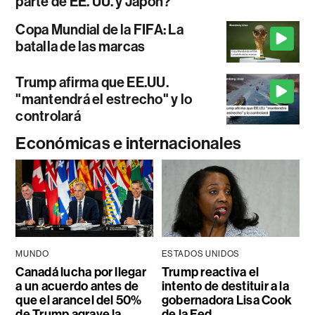
parte de EE. UU. y Japón?
Copa Mundial de la FIFA: La
batalla de las marcas
Trump afirma que EE.UU.
"mantendrá el estrecho" y lo
controlará
Económicas e internacionales
MUNDO
ESTADOS UNIDOS
Canadá lucha por llegar
Trump reactiva el
a un acuerdo antes de
intento de destituir a la
que el arancel del 50%
gobernadora Lisa Cook
de Trump agrave la
de la Fed