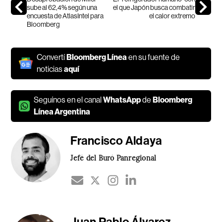
sube al 62,4% según una
el que Japón busca combatir
encuesta de AtlasIntel para
el calor extremo
Bloomberg
Convertí
Bloomberg Línea
en su fuente de
noticias
aquí
Seguínos en el canal
WhatsApp
de
Bloomberg
Línea Argentina
Francisco Aldaya
Jefé del Buró Panregional
Juan Pablo Álvarez