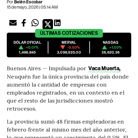
Por
Belén Escobar
15 de mayo, 2026 | 05:14 AM
ÚLTIMAS
COTIZACIONES
DÓLAR OFICIAL
MERVAL
NASDAQ
+0.01%
-0.03%
+1.03%
1,498.845
3,099,925.00
26,620.36
Buenos Aires — Impulsada por
Vaca Muerta,
Neuquén fue la única provincia del país donde
aumentó la cantidad de empresas con
empleados registrados, en un contexto en el
que el resto de las jurisdicciones mostró
retrocesos.
La provincia sumó 48 firmas empleadoras en
febrero frente al mismo mes del año anterior,
lo que representó un crecimiento del 0,5%. El