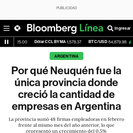
PUBLICIDAD
Ingresar
Dólar CCL BYMA
BTC/USD
+0.76%
25.00
1,578.37
64,879.98
ARGENTINA
Por qué Neuquén fue la
única provincia donde
creció la cantidad de
empresas en Argentina
La provincia sumó 48 firmas empleadoras en febrero
frente al mismo mes del año anterior, lo que
representó un crecimiento del 0,5%