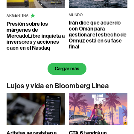
MUNDO
ARGENTINA
Irán dice que acuerdo
Presión sobre los
con Omán para
márgenes de
gestionar el estrecho de
MercadoLibre inquieta a
Ormuz está en su fase
inversores y acciones
final
caen en el Nasdaq
Cargar más
Lujos y vida en Bloomberg Línea
Artistas se resisten a
GTA 6 tendrá un