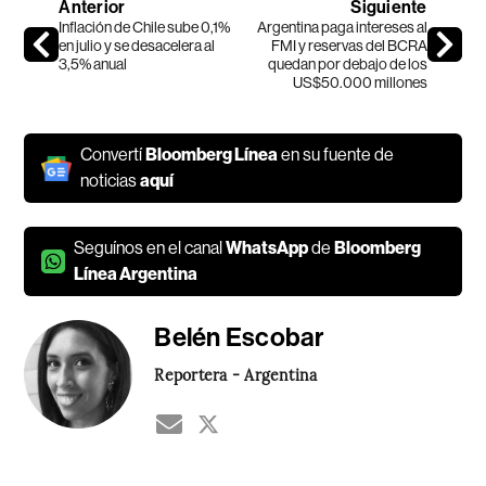
Anterior
Siguiente
Inflación de Chile sube 0,1%
Argentina paga intereses al
en julio y se desacelera al
FMI y reservas del BCRA
3,5% anual
quedan por debajo de los
US$50.000 millones
Convertí
Bloomberg Línea
en su fuente de
noticias
aquí
Seguínos en el canal
WhatsApp
de
Bloomberg
Línea Argentina
Belén Escobar
Reportera - Argentina