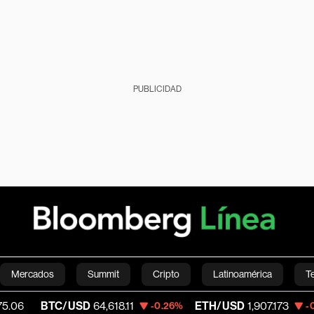
PUBLICIDAD
Mercados
Summit
Cripto
Latinoamérica
T
TC/USD
64,618.11
ETH/USD
1,907.173
Vi
-0.26%
-0.45%
Green
Economía
Estilo de vida
Mundo
Videos