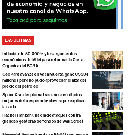
LAS ÚLTIMAS
Inflación de 50.000% y los argumentos
económicos de Milei para reformar la Carta
Orgánica del BCRA
GeoPark avanza en Vaca Muerta: ganó US$34
millones pero no pudo aprovechar el alza del
precio del petróleo
SpaceX se desploma tras unos resultados
mejores de lo esperado: claves que explican
la caída
Hackers lanzan una ola de ataques contra
grandes gestoras de fondos de Wall Street