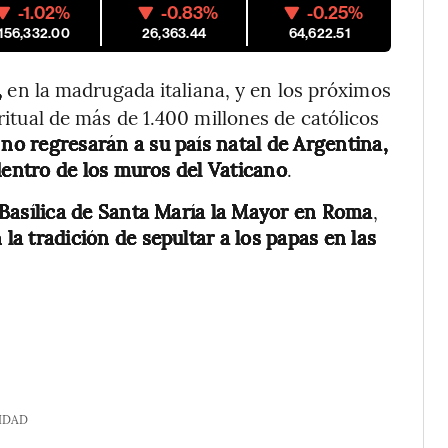
-1.02%
-0.83%
-0.25%
,156,332.00
26,363.44
64,622.51
,
en la madrugada italiana, y en los próximos
iritual de más de 1.400 millones de católicos
 no regresarán a su país natal de Argentina,
entro de los muros del Vaticano
.
Basílica de Santa María la Mayor en Roma
,
a tradición de sepultar a los papas en las
IDAD