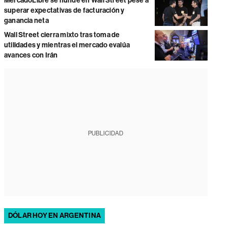
MercadoLibre se hunde en Wall Street pese a
superar expectativas de facturación y
ganancia neta
Wall Street cierra mixto tras toma de
utilidades y mientras el mercado evalúa
avances con Irán
PUBLICIDAD
DÓLAR HOY EN ARGENTINA