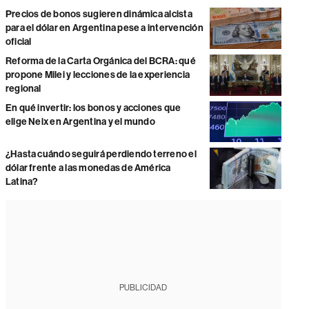
Precios de bonos sugieren dinámica alcista
para el dólar en Argentina pese a intervención
oficial
Reforma de la Carta Orgánica del BCRA: qué
propone Milei y lecciones de la experiencia
regional
En qué invertir: los bonos y acciones que
elige Neix en Argentina y el mundo
¿Hasta cuándo seguirá perdiendo terreno el
dólar frente a las monedas de América
Latina?
PUBLICIDAD