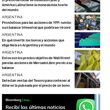
El precio del dólar se debilita en julio y
América Latina tiene la moneda más fuerte
del mundo
ARGENTINA
Pronósticos para las acciones de YPF: rumbo
a un balance trimestral que podría ser récord
ARGENTINA
En qué invertir: los bonos y acciones que
elige Neix en Argentina y el mundo
ARGENTINA
Estos son los precios objetivo de Wall Street
para las acciones de MercadoLibre previo a su
balance
ARGENTINA
Detectan ventas del Tesoro para contener al
dólar en la pulseada por el precio de un bono