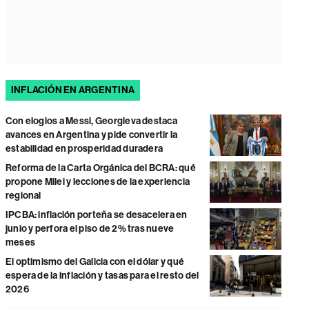
INFLACIÓN EN ARGENTINA
Con elogios a Messi, Georgieva destaca
avances en Argentina y pide convertir la
estabilidad en prosperidad duradera
Reforma de la Carta Orgánica del BCRA: qué
propone Milei y lecciones de la experiencia
regional
IPCBA: inflación porteña se desacelera en
junio y perfora el piso de 2% tras nueve
meses
El optimismo del Galicia con el dólar y qué
espera de la inflación y tasas para el resto del
2026