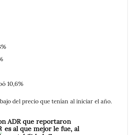
,3%
5%
epó 10,6%
jo del precio que tenían al iniciar el año.
con ADR que reportaron
es al que mejor le fue, al
R