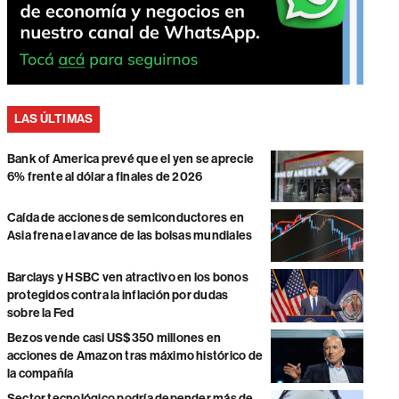
LAS ÚLTIMAS
Bank of America prevé que el yen se aprecie
6% frente al dólar a finales de 2026
Caída de acciones de semiconductores en
Asia frena el avance de las bolsas mundiales
Barclays y HSBC ven atractivo en los bonos
protegidos contra la inflación por dudas
sobre la Fed
Bezos vende casi US$350 millones en
acciones de Amazon tras máximo histórico de
la compañía
Sector tecnológico podría depender más de