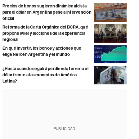
Precios de bonos sugieren dinámica alcista
para el dólar en Argentina pese a intervención
oficial
Reforma de la Carta Orgánica del BCRA: qué
propone Milei y lecciones de la experiencia
regional
En qué invertir: los bonos y acciones que
elige Neix en Argentina y el mundo
¿Hasta cuándo seguirá perdiendo terreno el
dólar frente a las monedas de América
Latina?
PUBLICIDAD