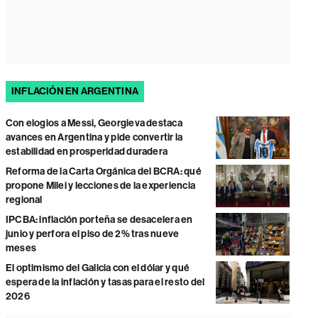
INFLACIÓN EN ARGENTINA
Con elogios a Messi, Georgieva destaca
avances en Argentina y pide convertir la
estabilidad en prosperidad duradera
Reforma de la Carta Orgánica del BCRA: qué
propone Milei y lecciones de la experiencia
regional
IPCBA: inflación porteña se desacelera en
junio y perfora el piso de 2% tras nueve
meses
El optimismo del Galicia con el dólar y qué
espera de la inflación y tasas para el resto del
2026