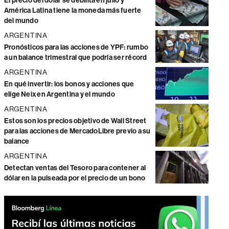
El precio del dólar se debilita en julio y
América Latina tiene la moneda más fuerte
del mundo
ARGENTINA
Pronósticos para las acciones de YPF: rumbo
a un balance trimestral que podría ser récord
ARGENTINA
En qué invertir: los bonos y acciones que
elige Neix en Argentina y el mundo
ARGENTINA
Estos son los precios objetivo de Wall Street
para las acciones de MercadoLibre previo a su
balance
ARGENTINA
Detectan ventas del Tesoro para contener al
dólar en la pulseada por el precio de un bono