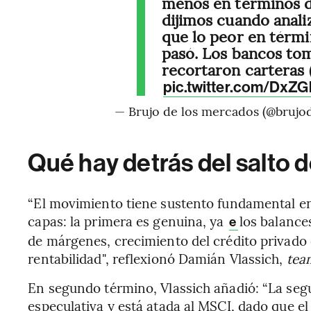
menos en términos d
dijimos cuando ana
que lo peor en térm
pasó. Los bancos tom
recortaron carteras 
pic.twitter.com/DxZ
— Brujo de los mercados (@brujod
Qué hay detrás del salto 
“El movimiento tiene sustento fundamental en 
capas: la primera es genuina, ya
los balance
e
de márgenes, crecimiento del crédito privado 
rentabilidad", reflexionó Damián Vlassich,
tea
En segundo término, Vlassich añadió: “La seg
especulativa y está atada al MSCI, dado que el