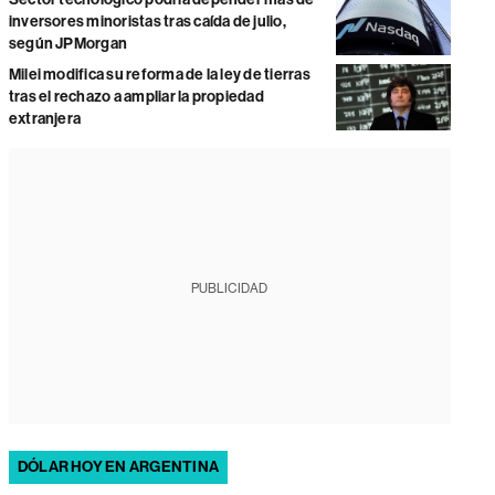
inversores minoristas tras caída de julio,
según JPMorgan
Milei modifica su reforma de la ley de tierras
tras el rechazo a ampliar la propiedad
extranjera
PUBLICIDAD
DÓLAR HOY EN ARGENTINA