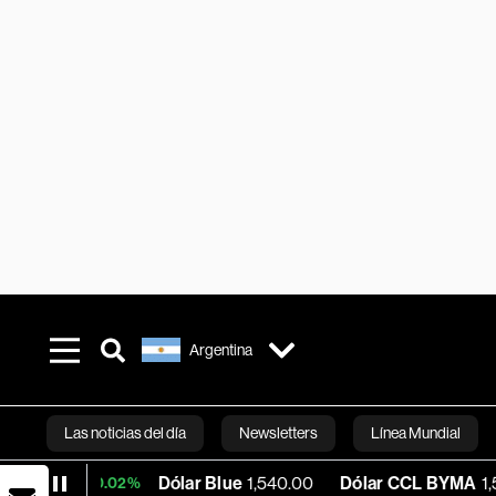
Argentina
Las noticias del día
Newsletters
Línea Mundial
Dólar Blue
1,540.00
Dólar CCL BYMA
1,575.06
+0.02%
Bloomberg 