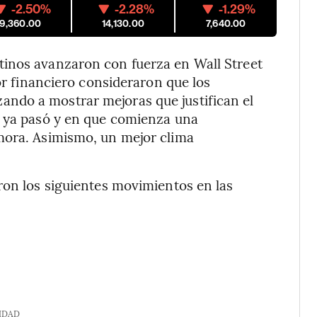
-2.50%
-2.28%
-1.29%
9,360.00
14,130.00
7,640.00
tinos avanzaron con fuerza en Wall Street
tor financiero consideraron que los
ndo a mostrar mejoras que justifican el
r ya pasó y en que comienza una
mora. Asimismo, un mejor clima
ron los siguientes movimientos en las
IDAD