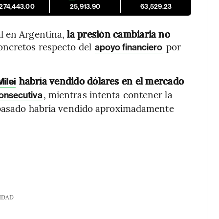
,274,443.00
25,913.90
63,529.23
l en Argentina,
la presión cambiaria no
concretos respecto del
por
apoyo financiero
habría vendido dólares en el mercado
Milei
, mientras intenta contener la
consecutiva
s pasado habría vendido aproximadamente
IDAD