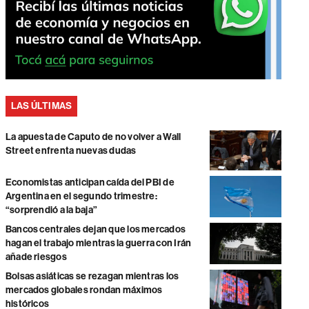
LAS ÚLTIMAS
La apuesta de Caputo de no volver a Wall
Street enfrenta nuevas dudas
Economistas anticipan caída del PBI de
Argentina en el segundo trimestre:
“sorprendió a la baja”
Bancos centrales dejan que los mercados
hagan el trabajo mientras la guerra con Irán
añade riesgos
Bolsas asiáticas se rezagan mientras los
mercados globales rondan máximos
históricos