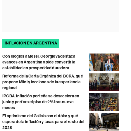
INFLACIÓN EN ARGENTINA
Con elogios a Messi, Georgieva destaca
avances en Argentina y pide convertir la
estabilidad en prosperidad duradera
Reforma de la Carta Orgánica del BCRA: qué
propone Milei y lecciones de la experiencia
regional
IPCBA: inflación porteña se desacelera en
junio y perfora el piso de 2% tras nueve
meses
El optimismo del Galicia con el dólar y qué
espera de la inflación y tasas para el resto del
2026