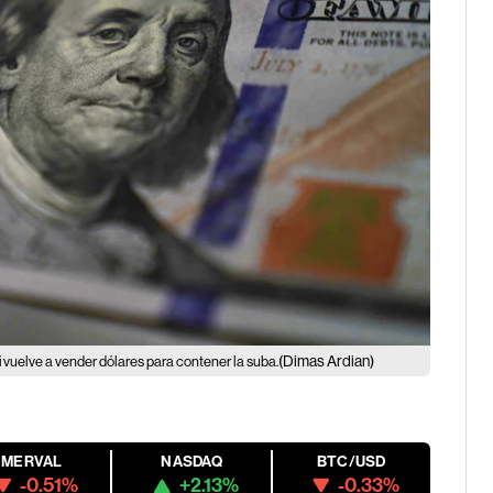
(Dimas Ardian)
i vuelve a vender dólares para contener la suba.
MERVAL
NASDAQ
BTC/USD
-0.51%
+2.13%
-0.33%