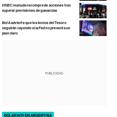
HSBC reanuda recompra de acciones tras
superar previsiones de ganancias
BofA advierte que los bonos del Tesoro
seguirán cayendo si la Fed no presenta un
plan claro
PUBLICIDAD
DÓLAR HOY EN ARGENTINA