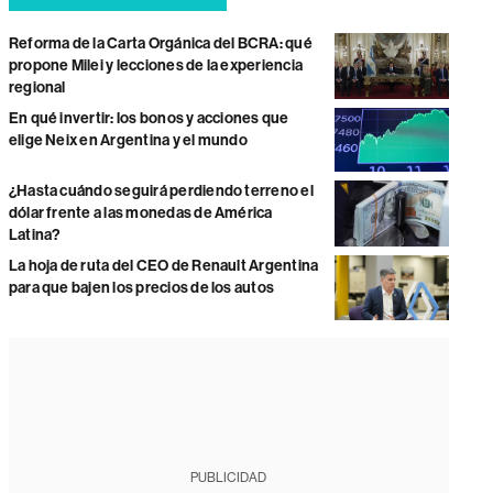
Reforma de la Carta Orgánica del BCRA: qué
propone Milei y lecciones de la experiencia
regional
En qué invertir: los bonos y acciones que
elige Neix en Argentina y el mundo
¿Hasta cuándo seguirá perdiendo terreno el
dólar frente a las monedas de América
Latina?
La hoja de ruta del CEO de Renault Argentina
para que bajen los precios de los autos
PUBLICIDAD