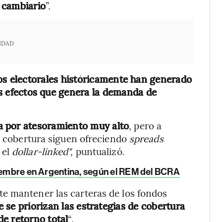
o cambiario
”.
IDAD
los electorales históricamente han generado
los efectos que genera la demanda de
a por atesoramiento muy alto
, pero a
de cobertura siguen ofreciendo
spreads
 el
dollar-linked",
puntualizó.
ptiembre en Argentina, según el REM del BCRA
e mantener las carteras de los fondos
 se priorizan las estrategias de cobertura
e retorno total
“.