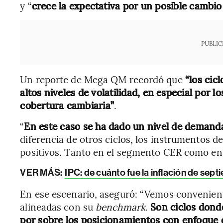
y “
crece la expectativa por un posible cambi
PUBLIC
Un reporte de Mega QM recordó que
“los cic
altos niveles de volatilidad, en especial por 
cobertura cambiaria”
.
“
En este caso se ha dado un nivel de demand
diferencia de otros ciclos, los instrumentos 
positivos. Tanto en el segmento CER como en
VER MÁS:
IPC: de cuánto fue la inflación de se
En ese escenario, aseguró: “Vemos convenient
alineadas con su
benchmark
.
Son ciclos donde
por sobre los posicionamientos con enfoque d