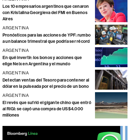
Los 10 empresarios argentinos que cenaron
con Kristalina Georgieva del FMI en Buenos
Aires
ARGENTINA
Pronósticos para las acciones de YPF: rumbo
a un balance trimestral que podría ser récord
ARGENTINA
En qué invertir: los bonos y acciones que
elige Neix en Argentina y el mundo
ARGENTINA
Detectan ventas del Tesoro para contener al
dólar en la pulseada por el precio de un bono
ARGENTINA
El revés que sufrió el gigante chino que entró
al RIGI: se cayó una compra de US$4.000
millones