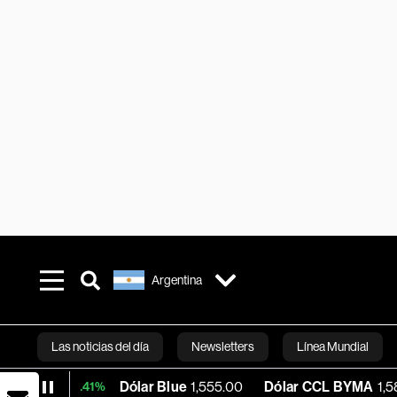
Argentina
Las noticias del día
Newsletters
Línea Mundial
Dólar Blue
1,555.00
Dólar CCL BYMA
1,580.59
B
+0.41%
Bloomberg 