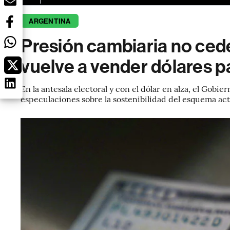
ARGENTINA
Presión cambiaria no cede
vuelve a vender dólares p
En la antesala electoral y con el dólar en alza, el Gobi
especulaciones sobre la sostenibilidad del esquema act