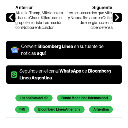
Anterior
Siguiente
Al estilo Trump, Milei declara
Los seis acuerdos que Milei
a banda Chone Killers como
y Noboa firmaron en Quito:
grupo terrorista tras reunión
de energía nuclear a
con Noboa en Ecuador
ciberdefensa
Convertí
Bloomberg Línea
en su fuente de
noticias
aquí
Seguínos en el canal
WhatsApp
de
Bloomberg
Línea Argentina
Temas de este artículo
Las noticias del día
Fondo Monetario Internacional
FMI
Bloomberg Línea Argentina
Argentina