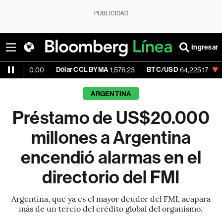
PUBLICIDAD
Ingresar
Dólar CCL BYMA
BTC/USD
-0.26%
E
.00
1,576.23
64,225.17
ARGENTINA
Préstamo de US$20.000
millones a Argentina
encendió alarmas en el
directorio del FMI
Argentina, que ya es el mayor deudor del FMI, acapara
más de un tercio del crédito global del organismo.