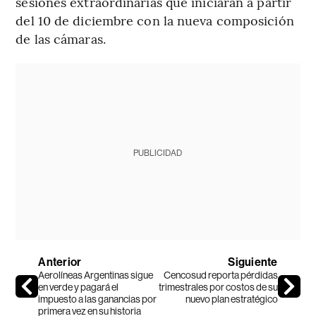
sesiones extraordinarias que iniciarán a partir
del 10 de diciembre con la nueva composición
de las cámaras.
PUBLICIDAD
Anterior
Siguiente
Aerolíneas Argentinas sigue
Cencosud reporta pérdidas
en verde y pagará el
trimestrales por costos de su
impuesto a las ganancias por
nuevo plan estratégico
primera vez en su historia