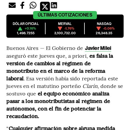
ÚLTIMAS
COTIZACIONES
DÓLAR OFICIAL
MERVAL
NASDAQ
+0.16%
-1.76%
-0.06%
1,498.7255
3,100,732.00
26,348.35
Buenos Aires — El Gobierno de
Javier Milei
aseguró este jueves que, a priori,
es falsa la
versión de cambios al régimen de
monotributo en el marco de la reforma
laboral
. Esa versión había sido reportada este
jueves en el matutino porteño
Clarín
, donde se
sostuvo que
el equipo económico analiza
pasar a los monotributistas al régimen de
autónomos, con el fin de potenciar la
recaudación.
“
Cualquier afirmación sobre alguna medida