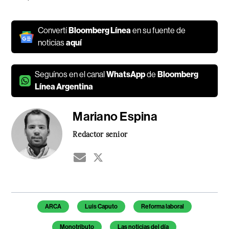
Convertí
Bloomberg Línea
en su fuente de
noticias
aquí
Seguínos en el canal
WhatsApp
de
Bloomberg
Línea Argentina
Mariano Espina
Redactor senior
Temas de este artículo
ARCA
Luis Caputo
Reforma laboral
Monotributo
Las noticias del día