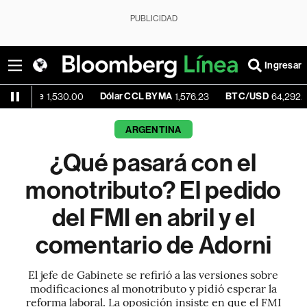
PUBLICIDAD
Ingresar
ue
Dólar CCL BYMA
BTC/USD
-0
1,530.00
1,576.23
64,292.00
ARGENTINA
¿Qué pasará con el
monotributo? El pedido
del FMI en abril y el
comentario de Adorni
El jefe de Gabinete se refirió a las versiones sobre
modificaciones al monotributo y pidió esperar la
reforma laboral. La oposición insiste en que el FMI