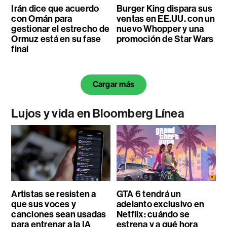
Irán dice que acuerdo
Burger King dispara sus
con Omán para
ventas en EE.UU. con un
gestionar el estrecho de
nuevo Whopper y una
Ormuz está en su fase
promoción de Star Wars
final
Cargar más
Lujos y vida en Bloomberg Línea
Artistas se resisten a
GTA 6 tendrá un
que sus voces y
adelanto exclusivo en
canciones sean usadas
Netflix: cuándo se
para entrenar a la IA
estrena y a qué hora