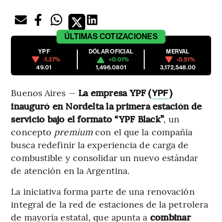
ÚLTIMAS
COTIZACIONES
YPF
DÓLAR OFICIAL
MERVAL
-1.27%
+0.01%
-0.51%
49.01
1,496.0801
3,172,548.00
Buenos Aires —
La empresa YPF (
)
YPF
inauguró en Nordelta la primera estación de
servicio bajo el formato “YPF Black”
, un
concepto
premium
con el que la compañía
busca redefinir la experiencia de carga de
combustible y consolidar un nuevo estándar
de atención en la Argentina.
La iniciativa forma parte de una renovación
integral de la red de estaciones de la petrolera
de mayoría estatal, que apunta a
combinar