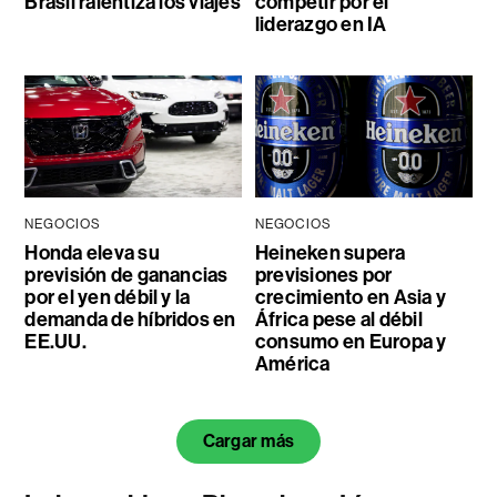
Brasil ralentiza los viajes
competir por el
liderazgo en IA
NEGOCIOS
NEGOCIOS
Honda eleva su
Heineken supera
previsión de ganancias
previsiones por
por el yen débil y la
crecimiento en Asia y
demanda de híbridos en
África pese al débil
EE.UU.
consumo en Europa y
América
Cargar más