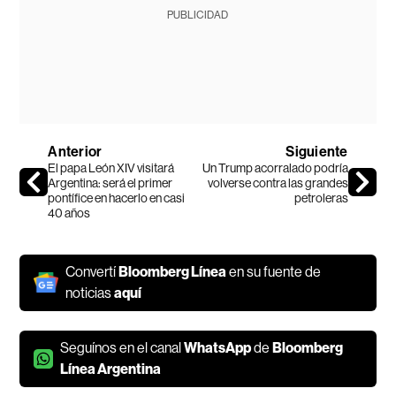
PUBLICIDAD
Anterior
Siguiente
El papa León XIV visitará
Un Trump acorralado podría
Argentina: será el primer
volverse contra las grandes
pontífice en hacerlo en casi
petroleras
40 años
Convertí
Bloomberg Línea
en su fuente de
noticias
aquí
Seguínos en el canal
WhatsApp
de
Bloomberg
Línea Argentina