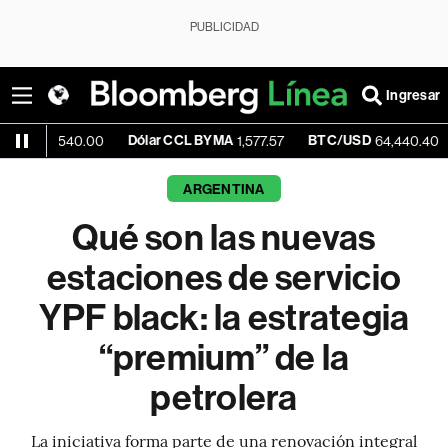
PUBLICIDAD
Ingresar
Dólar CCL BYMA
BTC/USD
+0.22%
40.00
1,577.57
64,440.40
ARGENTINA
Qué son las nuevas
estaciones de servicio
YPF black: la estrategia
“premium” de la
petrolera
La iniciativa forma parte de una renovación integral