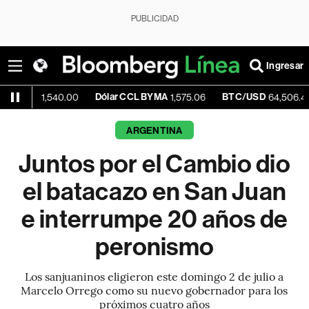
PUBLICIDAD
Ingresar
Dólar CCL BYMA
BTC/USD
-0.43
,540.00
1,575.06
64,506.45
ARGENTINA
Juntos por el Cambio dio
el batacazo en San Juan
e interrumpe 20 años de
peronismo
Los sanjuaninos eligieron este domingo 2 de julio a
Marcelo Orrego como su nuevo gobernador para los
próximos cuatro años