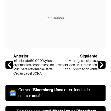
PUBLICIDAD
Anterior
Siguiente
Inflación de 50.000% y los
Metrogas mejora su
argumentos económicos de
rentabilidad en el tramo final
Milei para reformar la Carta
de su proceso de venta
Orgánica del BCRA
Convertí
Bloomberg Línea
en su fuente de
noticias
aquí