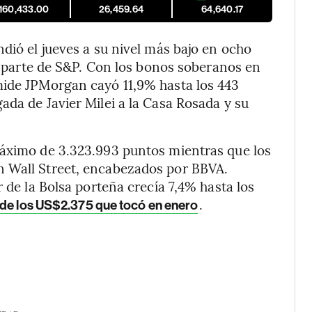
,160,433.00
26,459.64
64,640.17
dió el jueves a su nivel más bajo en ocho
or parte de S&P. Con los bonos soberanos en
mide JPMorgan cayó 11,9% hasta los 443
ada de Javier Milei a la Casa Rosada y su
máximo de 3.323.993 puntos mientras que los
n Wall Street, encabezados por BBVA.
r de la Bolsa porteña crecía 7,4% hasta los
.
 de los US$2.375 que tocó en enero