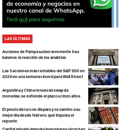
LAS ÚLTIMAS
Acciones de Pampa suben levemente tras
balance: la reacción de los analistas
Las 5 acciones más rentables del S&P 500 en
2026 en una semana récord para Wall Street
Argentina y China renuevan swap de
monedas: se extiende el plazo a cinco años
El precio del oro se dispara y va camino a su
mejor día desde febrero: qué impulsa el
repunte
Capital privado impulsa inversiones récord en