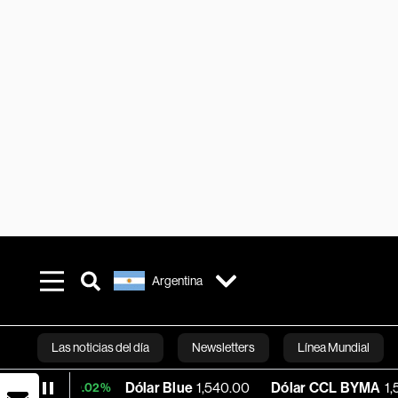
Argentina
Las noticias del día
Newsletters
Línea Mundial
Dólar Blue
1,540.00
Dólar CCL BYMA
1,576.02
+0.02%
Bloomberg 