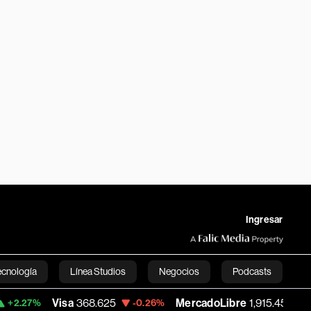
Ingresar
ecnología
Línea Studios
Negocios
Podcasts
Visa
368.625
MercadoLibre
1,915.45
Ba
-0.26%
+1.34%
English