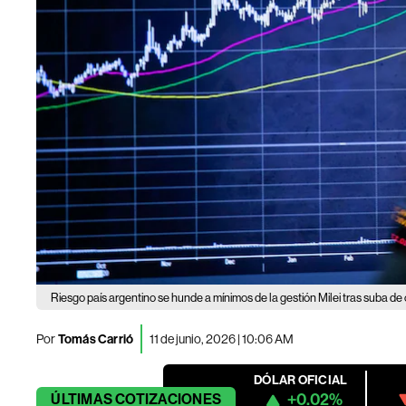
Riesgo país argentino se hunde a mínimos de la gestión Milei tras suba de 
Por
Tomás Carrió
11 de junio, 2026 | 10:06 AM
DÓLAR OFICIAL
+0.02%
ÚLTIMAS
COTIZACIONES