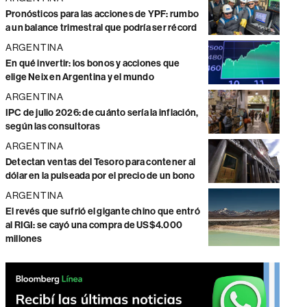
Pronósticos para las acciones de YPF: rumbo
a un balance trimestral que podría ser récord
ARGENTINA
En qué invertir: los bonos y acciones que
elige Neix en Argentina y el mundo
ARGENTINA
IPC de julio 2026: de cuánto sería la inflación,
según las consultoras
ARGENTINA
Detectan ventas del Tesoro para contener al
dólar en la pulseada por el precio de un bono
ARGENTINA
El revés que sufrió el gigante chino que entró
al RIGI: se cayó una compra de US$4.000
millones