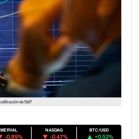
calificación de S&P.
MERVAL
NASDAQ
BTC/USD
-0.89%
-0.47%
+0.53%