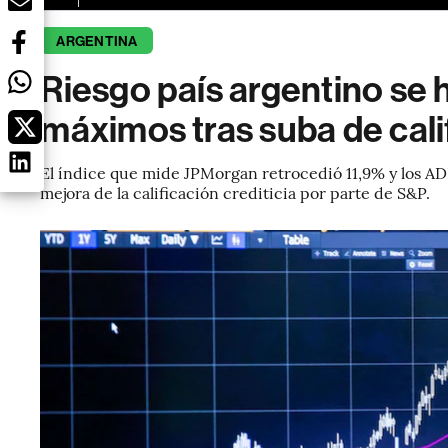
ARGENTINA
Riesgo país argentino se h
máximos tras suba de cal
El índice que mide JPMorgan retrocedió 11,9% y los AD
mejora de la calificación crediticia por parte de S&P.