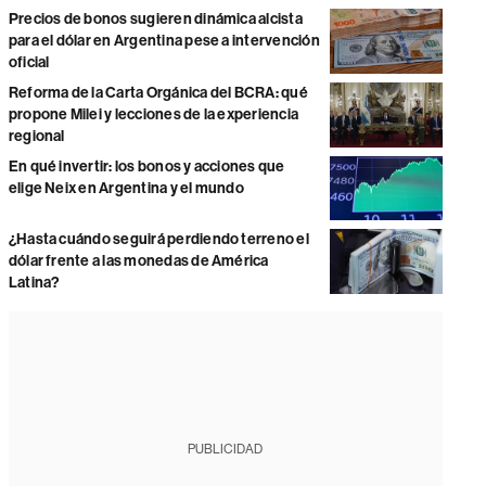
Precios de bonos sugieren dinámica alcista
para el dólar en Argentina pese a intervención
oficial
Reforma de la Carta Orgánica del BCRA: qué
propone Milei y lecciones de la experiencia
regional
En qué invertir: los bonos y acciones que
elige Neix en Argentina y el mundo
¿Hasta cuándo seguirá perdiendo terreno el
dólar frente a las monedas de América
Latina?
PUBLICIDAD