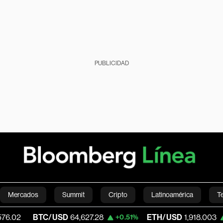
PUBLICIDAD
Mercados
Summit
Cripto
Latinoamérica
T
BTC/USD
64,627.28
ETH/USD
1,918.003
+0.51%
+2.27%
Green
Economía
Estilo de vida
Mundo
Videos