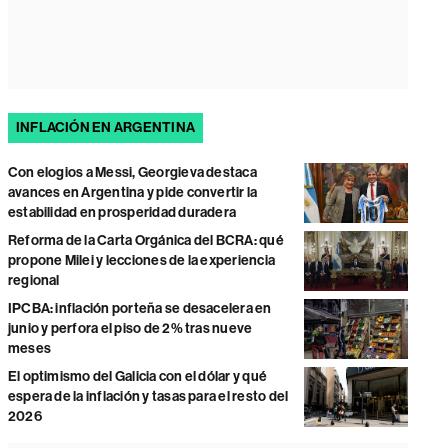
INFLACIÓN EN ARGENTINA
Con elogios a Messi, Georgieva destaca
avances en Argentina y pide convertir la
estabilidad en prosperidad duradera
Reforma de la Carta Orgánica del BCRA: qué
propone Milei y lecciones de la experiencia
regional
IPCBA: inflación porteña se desacelera en
junio y perfora el piso de 2% tras nueve
meses
El optimismo del Galicia con el dólar y qué
espera de la inflación y tasas para el resto del
2026