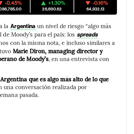
-0.45%
+1.30%
-0.16%
,086,785.00
26,690.62
64,932.13
a la
un nivel de riesgo “algo más
Argentina
al de Moody’s para el país: los
spreads
os con la misma nota, e incluso similares a
stuvo
Marie Diron, managing director y
oberano de Moody’s
, en una entrevista con
 Argentina que es algo más alto de lo que
en una conversación realizada por
 semana pasada.