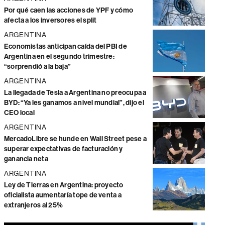
Por qué caen las acciones de YPF y cómo
afecta a los inversores el split
ARGENTINA
Economistas anticipan caída del PBI de
Argentina en el segundo trimestre:
“sorprendió a la baja”
ARGENTINA
La llegada de Tesla a Argentina no preocupa a
BYD: “Ya les ganamos a nivel mundial”, dijo el
CEO local
ARGENTINA
MercadoLibre se hunde en Wall Street pese a
superar expectativas de facturación y
ganancia neta
ARGENTINA
Ley de Tierras en Argentina: proyecto
oficialista aumentaría tope de venta a
extranjeros al 25%