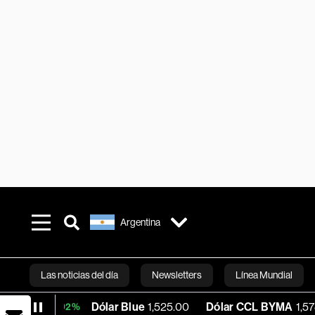
Argentina
Las noticias del día
Newsletters
Línea Mundial
Dólar Blue
1,525.00
Dólar CCL BYMA
1,578.74
BT
0.02%
Bloomberg 