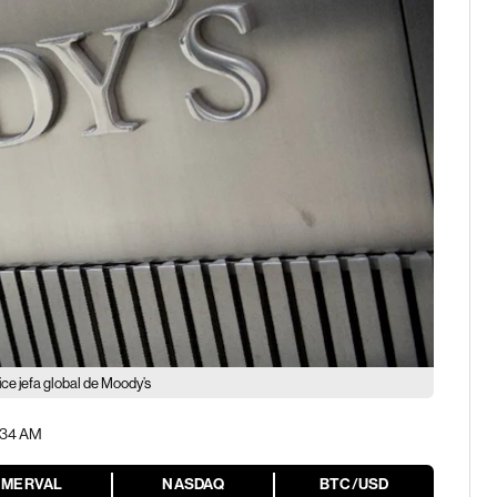
dice jefa global de Moody’s
4:34 AM
MERVAL
NASDAQ
BTC/USD