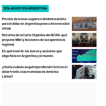
DÓLAR HOY EN ARGENTINA
Precios de bonos sugieren dinámica alcista
para el dólar en Argentina pese a intervención
oficial
Reforma de la Carta Orgánica del BCRA: qué
propone Milei y lecciones de la experiencia
regional
En qué invertir: los bonos y acciones que
elige Neix en Argentina y el mundo
¿Hasta cuándo seguirá perdiendo terreno el
dólar frente a las monedas de América
Latina?