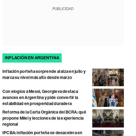
PUBLICIDAD
INFLACIÓN EN ARGENTINA
Inflación porteña sorprende al alza en julio y
marca su nivel más alto desde marzo
Con elogios a Messi, Georgieva destaca
avances en Argentina y pide convertir la
estabilidad en prosperidad duradera
Reforma de la Carta Orgánica del BCRA: qué
propone Milei y lecciones de la experiencia
regional
IPCBA: inflación porteña se desacelera en