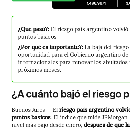
1,498.9871
3
¿Qué pasó?:
El riesgo país argentino volvió 
puntos básicos
¿Por qué es importante?:
La baja del riesg
oportunidad para el Gobierno argentino de
internacionales para renovar los abultados
próximos meses.
¿A cuánto bajó el riesgo p
Buenos Aires — El
riesgo país argentino volvió
puntos
básicos
. El índice que mide JPMorgan 
nivel más bajo desde enero,
después de que la 