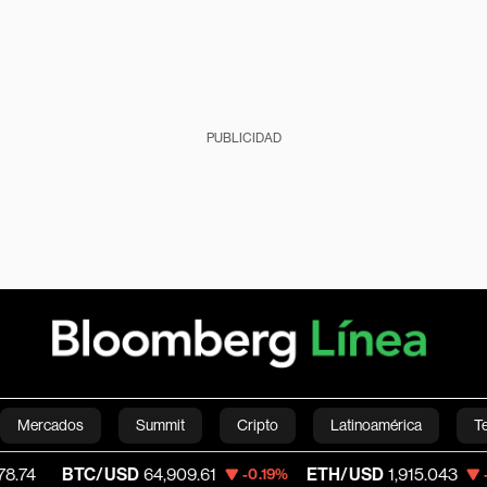
PUBLICIDAD
Mercados
Summit
Cripto
Latinoamérica
T
TC/USD
64,909.61
ETH/USD
1,915.043
V
-0.19%
-0.21%
Green
Economía
Estilo de vida
Mundo
Videos