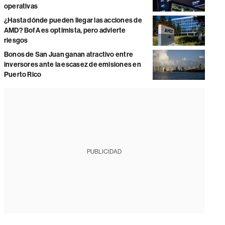
operativas
¿Hasta dónde pueden llegar las acciones de
AMD? BofA es optimista, pero advierte
riesgos
Bonos de San Juan ganan atractivo entre
inversores ante la escasez de emisiones en
Puerto Rico
PUBLICIDAD