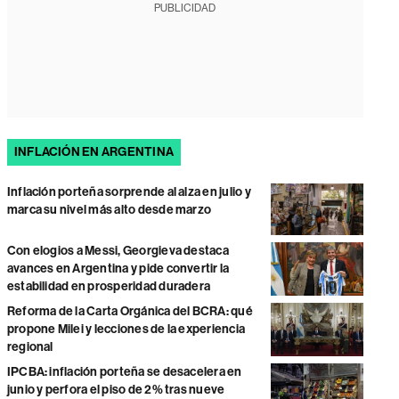
PUBLICIDAD
INFLACIÓN EN ARGENTINA
Inflación porteña sorprende al alza en julio y
marca su nivel más alto desde marzo
Con elogios a Messi, Georgieva destaca
avances en Argentina y pide convertir la
estabilidad en prosperidad duradera
Reforma de la Carta Orgánica del BCRA: qué
propone Milei y lecciones de la experiencia
regional
IPCBA: inflación porteña se desacelera en
junio y perfora el piso de 2% tras nueve