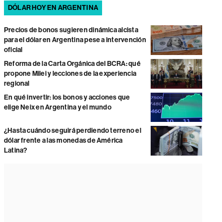
DÓLAR HOY EN ARGENTINA
Precios de bonos sugieren dinámica alcista
para el dólar en Argentina pese a intervención
oficial
Reforma de la Carta Orgánica del BCRA: qué
propone Milei y lecciones de la experiencia
regional
En qué invertir: los bonos y acciones que
elige Neix en Argentina y el mundo
¿Hasta cuándo seguirá perdiendo terreno el
dólar frente a las monedas de América
Latina?