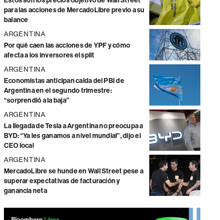
Estos son los precios objetivo de Wall Street
para las acciones de MercadoLibre previo a su
balance
ARGENTINA
Por qué caen las acciones de YPF y cómo
afecta a los inversores el split
ARGENTINA
Economistas anticipan caída del PBI de
Argentina en el segundo trimestre:
“sorprendió a la baja”
ARGENTINA
La llegada de Tesla a Argentina no preocupa a
BYD: “Ya les ganamos a nivel mundial”, dijo el
CEO local
ARGENTINA
MercadoLibre se hunde en Wall Street pese a
superar expectativas de facturación y
ganancia neta