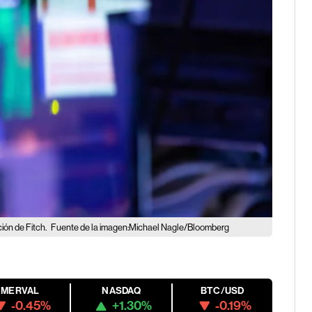
ción de Fitch.
Fuente de la imagen:Michael Nagle/Bloomberg
MERVAL
NASDAQ
BTC/USD
-0.45%
+1.30%
-0.19%