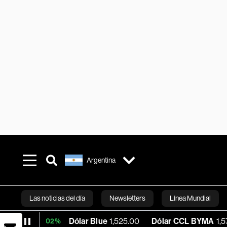
Argentina
Las noticias del día
Newsletters
Línea Mundial
Dólar Blue
1,525.00
Dólar CCL BYMA
1,578.74
B
+0.02%
Bloomberg 