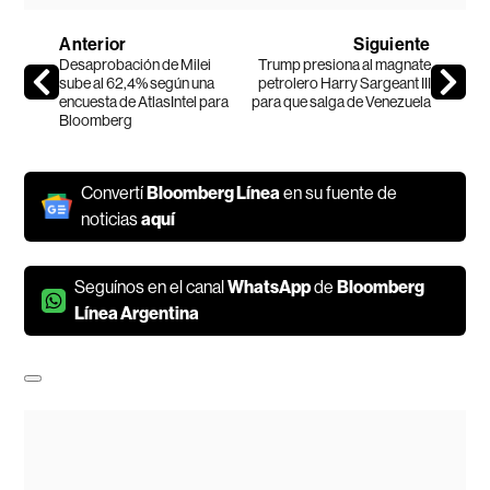
Anterior
Siguiente
Desaprobación de Milei
Trump presiona al magnate
sube al 62,4% según una
petrolero Harry Sargeant III
encuesta de AtlasIntel para
para que salga de Venezuela
Bloomberg
Convertí
Bloomberg Línea
en su fuente de
noticias
aquí
Seguínos en el canal
WhatsApp
de
Bloomberg
Línea Argentina