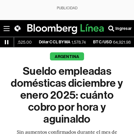
PUBLICIDAD
Ingresar
Dólar CCL BYMA
BTC/USD
-0.17%
,525.00
1,578.74
64,921.98
ARGENTINA
Sueldo empleadas
domésticas diciembre y
enero 2025: cuánto
cobro por hora y
aguinaldo
Sin aumentos confirmados durante el mes de