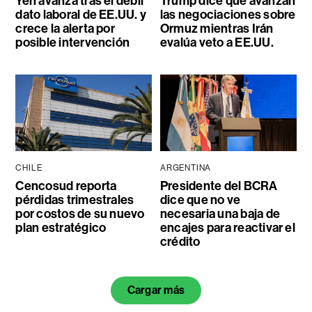
Yen avanza tras el débil
Trump dice que avanzan
dato laboral de EE.UU. y
las negociaciones sobre
crece la alerta por
Ormuz mientras Irán
posible intervención
evalúa veto a EE.UU.
CHILE
ARGENTINA
Cencosud reporta
Presidente del BCRA
pérdidas trimestrales
dice que no ve
por costos de su nuevo
necesaria una baja de
plan estratégico
encajes para reactivar el
crédito
Cargar más