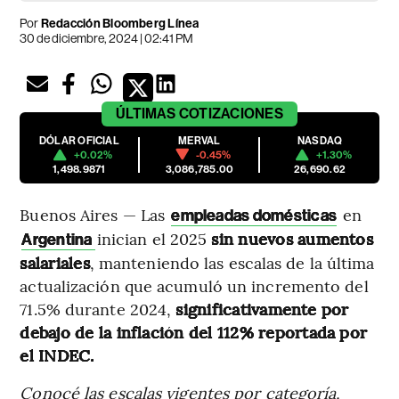
Por
Redacción Bloomberg Línea
30 de diciembre, 2024 | 02:41 PM
ÚLTIMAS
COTIZACIONES
DÓLAR OFICIAL
MERVAL
NASDAQ
+0.02%
-0.45%
+1.30%
1,498.9871
3,086,785.00
26,690.62
Buenos Aires — Las
en
empleadas domésticas
inician el 2025
sin nuevos aumentos
Argentina
salariales
, manteniendo las escalas de la última
actualización que acumuló un incremento del
71.5% durante 2024,
significativamente por
debajo de la inflación del 112% reportada por
el INDEC.
Conocé las escalas vigentes por categoría,