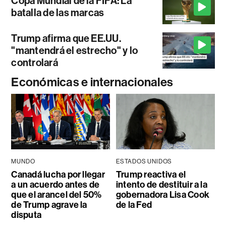
Copa Mundial de la FIFA: La
batalla de las marcas
Trump afirma que EE.UU.
"mantendrá el estrecho" y lo
controlará
Económicas e internacionales
MUNDO
ESTADOS UNIDOS
Canadá lucha por llegar
Trump reactiva el
a un acuerdo antes de
intento de destituir a la
que el arancel del 50%
gobernadora Lisa Cook
de Trump agrave la
de la Fed
disputa