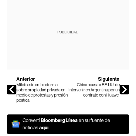
PUBLICIDAD
Anterior
Siguiente
Milei cede en la reforma
China acusa a EE.UU. de
sobre propiedad privada en
intervenir en Argentina por un
medio de protestas y presión
contrato con Huawei
política
Convertí
Bloomberg Línea
en su fuente de
noticias
aquí