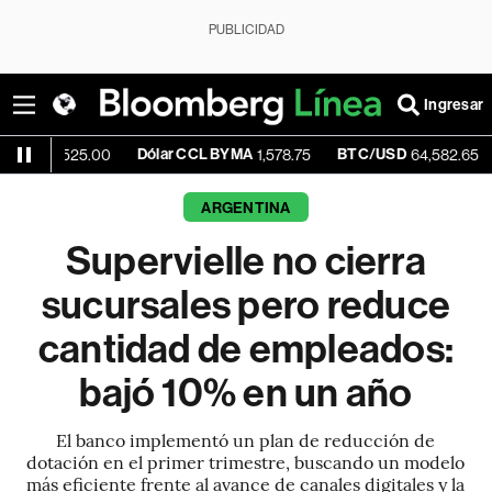
PUBLICIDAD
Ingresar
Dólar CCL BYMA
BTC/USD
+0.30%
25.00
1,578.75
64,582.65
ARGENTINA
Supervielle no cierra
sucursales pero reduce
cantidad de empleados:
bajó 10% en un año
El banco implementó un plan de reducción de
dotación en el primer trimestre, buscando un modelo
más eficiente frente al avance de canales digitales y la