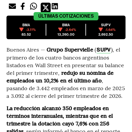
ÚLTIMAS
COTIZACIONES
BMA
BMA
SUPV
-3.11%
-2.64%
-1.64%
83.52
13,260.00
2,692.50
Buenos Aires —
Grupo Supervielle
(
), el
SUPV
primero de los cuatro bancos argentinos
listados en Wall Street en presentar su balance
del primer trimestre,
redujo su nómina de
empleados un 10,2% en el último año
,
pasando de 3.442 empleados en marzo de 2025
a 3.092 al cierre del primer trimestre de 2026.
La reducción alcanzó 350 empleados en
términos interanuales, mientras que en el
trimestre la dotación cayó 7,6% con 256
salidas
, según informó el banco en el reporte