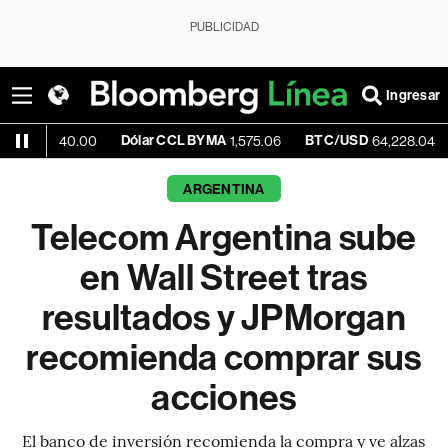
PUBLICIDAD
Ingresar
Dólar CCL BYMA
BTC/USD
-0.86%
0.00
1,575.06
64,228.04
ARGENTINA
Telecom Argentina sube
en Wall Street tras
resultados y JPMorgan
recomienda comprar sus
acciones
El banco de inversión recomienda la compra y ve alzas