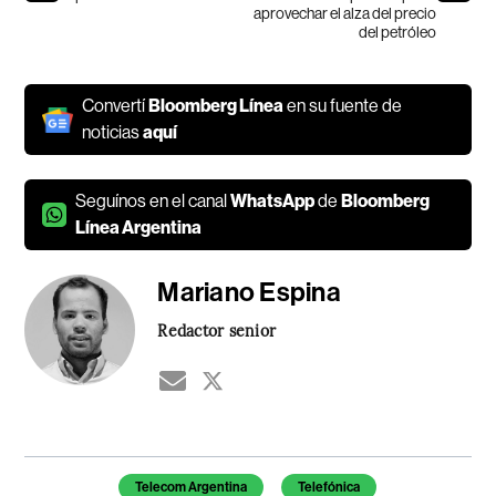
aprovechar el alza del precio
del petróleo
Convertí
Bloomberg Línea
en su fuente de
noticias
aquí
Seguínos en el canal
WhatsApp
de
Bloomberg
Línea Argentina
Mariano Espina
Redactor senior
Temas de este artículo
Telecom Argentina
Telefónica