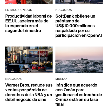
ESTADOS UNIDOS
NEGOCIOS
Productividad laboral de
SoftBank obtiene un
EE.UU. acelera más de
préstamo de
lo esperado en el
US$10.000 millones
segundo trimestre
respaldado por su
participación en OpenAI
NEGOCIOS
MUNDO
Warner Bros. reduce sus
Irán dice que acuerdo
ventas por pérdida de
con Omán para
derechos de la NBA y un
gestionar el estrecho de
débil negocio de cine
Ormuz está en su fase
final