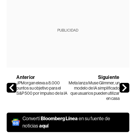
PUBLICIDAD
Anterior
Siguiente
JPMorgan eleva a 8.000
Meta lanza Muse Glimmer, un
puntos su objetivo para el
modelo de IA simplificado
S&P 500 por impulso de la IA
que usuarios pueden utilizar
en casa
Convertí
Bloomberg Línea
en su fuente de
noticias
aquí