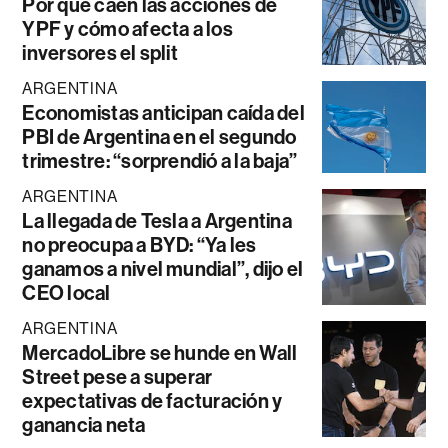
Por qué caen las acciones de
YPF y cómo afecta a los
inversores el split
ARGENTINA
Economistas anticipan caída del
PBI de Argentina en el segundo
trimestre: “sorprendió a la baja”
ARGENTINA
La llegada de Tesla a Argentina
no preocupa a BYD: “Ya les
ganamos a nivel mundial”, dijo el
CEO local
ARGENTINA
MercadoLibre se hunde en Wall
Street pese a superar
expectativas de facturación y
ganancia neta