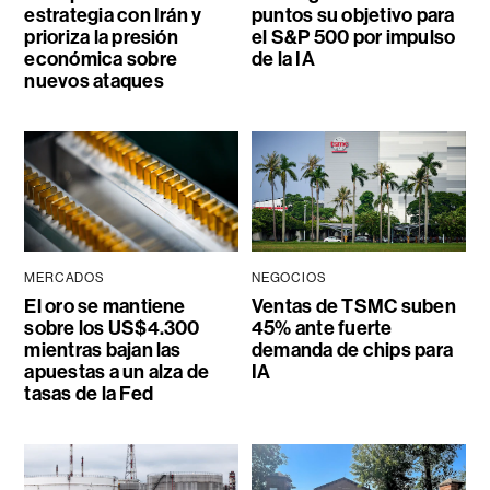
estrategia con Irán y
puntos su objetivo para
prioriza la presión
el S&P 500 por impulso
económica sobre
de la IA
nuevos ataques
MERCADOS
NEGOCIOS
El oro se mantiene
Ventas de TSMC suben
sobre los US$4.300
45% ante fuerte
mientras bajan las
demanda de chips para
apuestas a un alza de
IA
tasas de la Fed