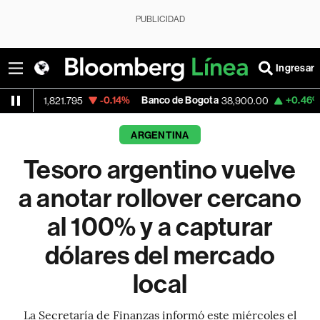
PUBLICIDAD
Ingresar
-0.14%
Banco de Bogota
+0.46%
Apple
821.795
38,900.00
31
ARGENTINA
Tesoro argentino vuelve
a anotar rollover cercano
al 100% y a capturar
dólares del mercado
local
La Secretaría de Finanzas informó este miércoles el