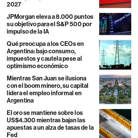
2027
JPMorgan eleva a 8.000 puntos
su objetivo para el S&P 500 por
impulso de la IA
Qué preocupa a los CEOs en
Argentina: bajo consumo,
impuestos y cautela pese al
optimismo económico
Mientras San Juan se ilusiona
con el boom minero, su capital
lidera el empleo informal en
Argentina
El oro se mantiene sobre los
US$4.300 mientras bajan las
apuestas a un alza de tasas de la
Fed