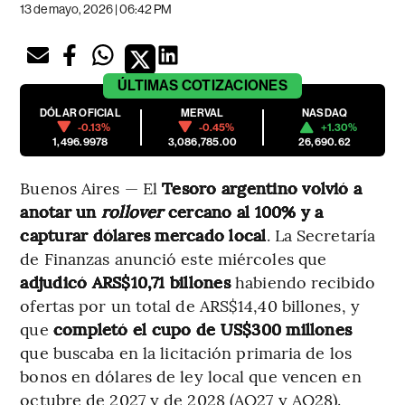
13 de mayo, 2026 | 06:42 PM
ÚLTIMAS
COTIZACIONES
DÓLAR OFICIAL
MERVAL
NASDAQ
-0.13%
-0.45%
+1.30%
1,496.9978
3,086,785.00
26,690.62
Buenos Aires — El
Tesoro argentino volvió a
anotar un
rollover
cercano al 100% y a
capturar dólares mercado local
. La Secretaría
de Finanzas anunció este miércoles que
adjudicó ARS$10,71 billones
habiendo recibido
ofertas por un total de ARS$14,40 billones, y
que
completó el cupo de US$300 millones
que buscaba
en la licitación primaria de los
bonos en dólares de ley local que vencen en
octubre de 2027 y de 2028 (AO27 y AO28).