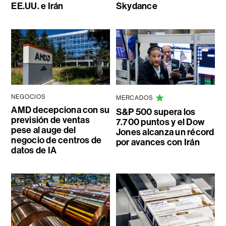
EE.UU. e Irán
Skydance
NEGOCIOS
MERCADOS
AMD decepciona con su
S&P 500 supera los
previsión de ventas
7.700 puntos y el Dow
pese al auge del
Jones alcanza un récord
negocio de centros de
por avances con Irán
datos de IA