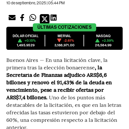
10 de septiembre, 2025 | 05:44 PM
ÚLTIMAS
COTIZACIONES
DÓLAR OFICIAL
MERVAL
NASDAQ
+0.15%
-2.61%
+2.59%
1,495.9529
3,188,971.00
26,584.99
Buenos Aires — En una licitación clave, la
primera tras la elección bonaerense
, la
Secretaría de Finanzas adjudicó ARS$6,6
billones y renovó el 91,43% de la deuda en
vencimiento, pese a recibir ofertas por
ARS$7,4 billones.
Uno de los puntos más
destacables de la licitación, es que en las letras
ofrecidas las tasas estuvieron por debajo del
60%, una compresión respecto a la licitación
anterior.