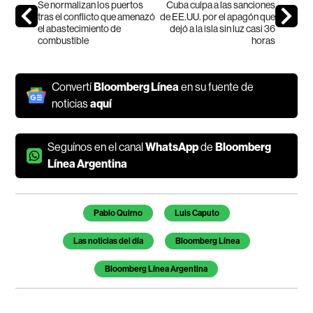
Se normalizan los puertos
Cuba culpa a las sanciones
tras el conflicto que amenazó
de EE.UU. por el apagón que
el abastecimiento de
dejó a la isla sin luz casi 36
combustible
horas
Convertí
Bloomberg Línea
en su fuente de
noticias
aquí
Seguínos en el canal
WhatsApp
de
Bloomberg
Línea Argentina
Temas de este artículo
Pablo Quirno
Luis Caputo
Las noticias del día
Bloomberg Línea
Bloomberg Línea Argentina