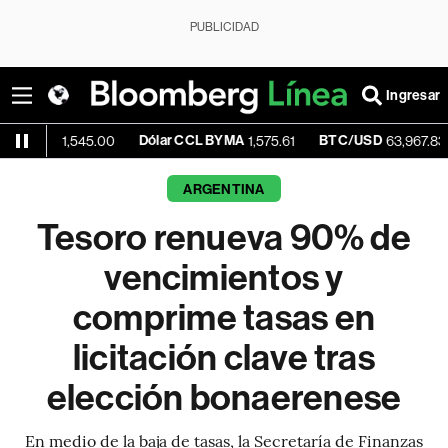
PUBLICIDAD
Ingresar
Dólar CCL BYMA
BTC/USD
-0.51
1,545.00
1,575.61
63,967.83
ARGENTINA
Tesoro renueva 90% de
vencimientos y
comprime tasas en
licitación clave tras
elección bonaerenese
En medio de la baja de tasas, la Secretaría de Finanzas